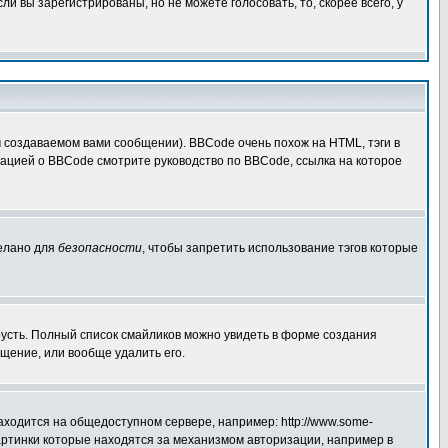
 вы зарегистрированы, но не можете голосовать, то, скорее всего, у
создаваемом вами сообщении). BBCode очень похож на HTML, тэги в
рмацией о BBCode смотрите руководство по BBCode, ссылка на которое
делано для
безопасности
, чтобы запретить использование тэгов которые
грусть. Полный список смайликов можно увидеть в форме создания
щение, или вообще удалить его.
аходится на общедоступном сервере, например: http://www.some-
 картинки которые находятся за механизмом авторизации, например в