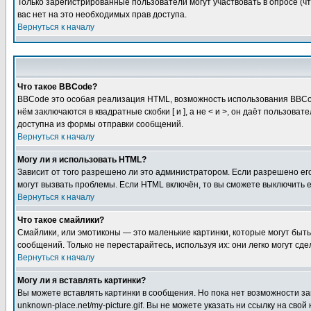
Только зарегистрированные пользователи могут участвовать в опросе (чт
вас нет на это необходимых прав доступа.
Вернуться к началу
Что такое BBCode?
BBCode это особая реализация HTML, возможность использования BBCod
нём заключаются в квадратные скобки [ и ], а не < и >, он даёт польз
доступна из формы отправки сообщений.
Вернуться к началу
Могу ли я использовать HTML?
Зависит от того разрешено ли это администратором. Если разрешено его 
могут вызвать проблемы. Если HTML включён, то вы сможете выключить 
Вернуться к началу
Что такое смайлики?
Смайлики, или эмотиконы — это маленькие картинки, которые могут быть 
сообщений. Только не перестарайтесь, используя их: они легко могут с
Вернуться к началу
Могу ли я вставлять картинки?
Вы можете вставлять картинки в сообщения. Но пока нет возможности заг
unknown-place.net/my-picture.gif. Вы не можете указать ни ссылку на с