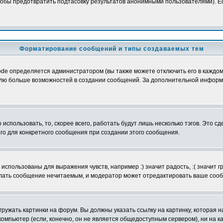
обы предотвратить подтасовку результатов анонимными пользователями). Если
Форматирование сообщений и типы создаваемых тем
e определяется администратором (вы также можете отключить его в каждом 
ователю больше возможностей в создании сообщений. За дополнительной инфо
использовать, то, скорее всего, работать будут лишь несколько тэгов. Это с
его для конкретного сообщения при создании этого сообщения.
использованы для выражения чувств, например :) значит радость, :( значит 
делать сообщение нечитаемым, и модератор может отредактировать ваше сооб
ружать картинки на форум. Вы должны указать ссылку на картинку, которая н
вой компьютер (если, конечно, он не является общедоступным сервером), ни на