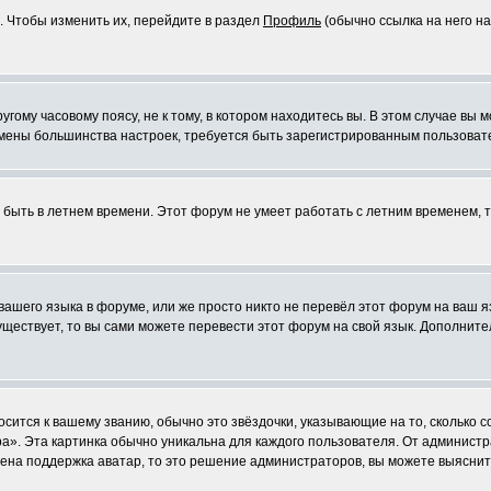
. Чтобы изменить их, перейдите в раздел
Профиль
(обычно ссылка на него на
ому часовому поясу, не к тому, в котором находитесь вы. В этом случае вы м
ля смены большинства настроек, требуется быть зарегистрированным пользоват
т быть в летнем времени. Этот форум не умеет работать с летним временем, 
 вашего языка в форуме, или же просто никто не перевёл этот форум на ваш 
существует, то вы сами можете перевести этот форум на свой язык. Дополни
осится к вашему званию, обычно это звёздочки, указывающие на то, сколько 
». Эта картинка обычно уникальна для каждого пользователя. От администрат
чена поддержка аватар, то это решение администраторов, вы можете выяснит