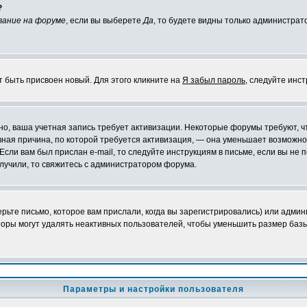
?
вание на форуме
, если вы выберете
Да
, то будете видны только администрат
т быть присвоен новый. Для этого кликните на
Я забыл пароль
, следуйте инс
ожно, ваша учетная запись требует активизации. Некоторые форумы требуют,
лавная причина, по которой требуется активизация, — она уменьшает возмож
Если вам был прислан e-mail, то следуйте инструкциям в письме, если вы не п
олучили, то свяжитесь с администратором форума.
ьте письмо, которое вам прислали, когда вы зарегистрировались) или админ
оры могут удалять неактивных пользователей, чтобы уменьшить размер базы
Параметры и настройки пользователя