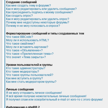
Создание сообщений
Как мне создать тему в форуме?
Как я могу редактировать или удалить сообщение?
Как присоединить подпись к моему сообщению?
Как создать опрос?
Как я могу редактировать или удалить опрос?
Почему мне недоступны некоторые форумы?
Почему я не могу голосовать в опросе?
Форматирование сообщений и типы создаваемых тем
Что такое BBCode?
Могу ли я использовать HTML?
Что такое смайлики?
Могу ли я вставлять картинки?
Что такое «Объявление»?
Что такое «Прилепленная тема»?
Что значит «Тема закрыта»?
Уровни пользователей и группы
Кто такие администраторы?
Кто такие модераторы?
Что такое группы пользователей?
Как мне вступить в группу?
Как мне стать модератором группы?
Личные сообщения
Я не могу отправить личное сообщение!
Я всё время получаю нежелательные личные сообщения!
Я получил спам или оскорбительный e-mail от кого-то с этого форума!
Информация о phpBB 2