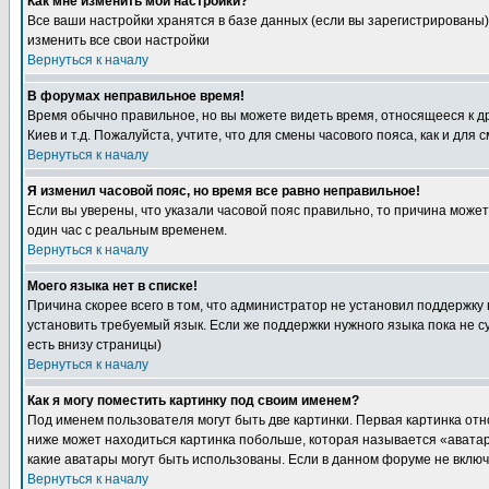
Как мне изменить мои настройки?
Все ваши настройки хранятся в базе данных (если вы зарегистрированы)
изменить все свои настройки
Вернуться к началу
В форумах неправильное время!
Время обычно правильное, но вы можете видеть время, относящееся к друг
Киев и т.д. Пожалуйста, учтите, что для смены часового пояса, как и д
Вернуться к началу
Я изменил часовой пояс, но время все равно неправильное!
Если вы уверены, что указали часовой пояс правильно, то причина може
один час с реальным временем.
Вернуться к началу
Моего языка нет в списке!
Причина скорее всего в том, что администратор не установил поддержку
установить требуемый язык. Если же поддержки нужного языка пока не 
есть внизу страницы)
Вернуться к началу
Как я могу поместить картинку под своим именем?
Под именем пользователя могут быть две картинки. Первая картинка отн
ниже может находиться картинка побольше, которая называется «аватара
какие аватары могут быть использованы. Если в данном форуме не вклю
Вернуться к началу