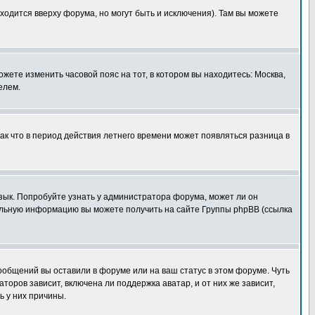
ходится вверху форума, но могут быть и исключения). Там вы можете
ожете изменить часовой пояс на тот, в котором вы находитесь: Москва,
елем.
так что в период действия летнего времени может появляться разница в
язык. Попробуйте узнать у администратора форума, может ли он
тельную информацию вы можете получить на сайте Группы phpBB (ссылка
сообщений вы оставили в форуме или на ваш статус в этом форуме. Чуть
оров зависит, включена ли поддержка аватар, и от них же зависит,
ь у них причины.