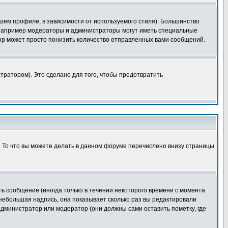
шем профиле, в зависимости от используемого стиля). Большинство
 например модераторы и администраторы могут иметь специальные
ор может просто понизить количество отправленных вами сообщений.
тратором). Это сделано для того, чтобы предотвратить
. То что вы можете делать в данном форуме перечислено внизу страницы
ь сообщение (иногда только в течении некоторого времени с момента
 небольшая надпись, она показывает сколько раз вы редактировали
администратор или модератор (они должны сами оставить пометку, где