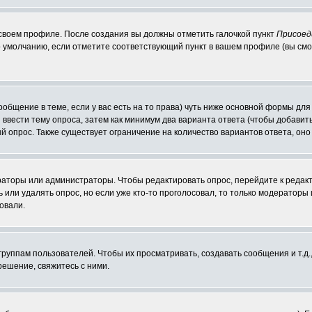
 своем профиле. После создания вы должны отметить галочкой пункт
Присоед
 умолчанию, если отметите соответствующий пункт в вашем профиле (вы смо
сообщение в теме, если у вас есть на то права) чуть ниже основной формы д
ы ввести тему опроса, затем как минимум два варианта ответа (чтобы добавит
й опрос. Также существует ограничение на количество вариантов ответа, он
ераторы или администраторы. Чтобы редактировать опрос, перейдите к редакт
ь или удалять опрос, но если уже кто-то проголосовал, то только модераторы
овали.
уппам пользователей. Чтобы их просматривать, создавать сообщения и т.д.
ешение, свяжитесь с ними.