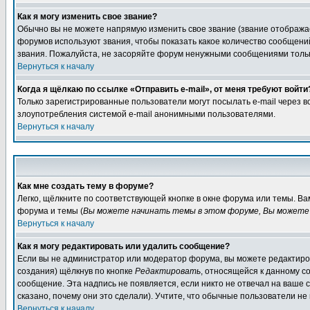
Как я могу изменить свое звание?
Обычно вы не можете напрямую изменить свое звание (звание отображае
форумов используют звания, чтобы показать какое количество сообще
звания. Пожалуйста, не засоряйте форум ненужными сообщениями только
Вернуться к началу
Когда я щёлкаю по ссылке «Отправить e-mail», от меня требуют войти
Только зарегистрированные пользователи могут посылать e-mail через 
злоупотребления системой e-mail анонимными пользователями.
Вернуться к началу
Как мне создать тему в форуме?
Легко, щёлкните по соответствующей кнопке в окне форума или темы. В
форума и темы (
Вы можете начинать темы в этом форуме, Вы можете 
Вернуться к началу
Как я могу редактировать или удалить сообщение?
Если вы не администратор или модератор форума, вы можете редактиров
создания) щёлкнув по кнопке
Редактировать
, относящейся к данному с
сообщение. Эта надпись не появляется, если никто не отвечал на ваше
сказано, почему они это сделали). Учтите, что обычные пользователи не 
Вернуться к началу