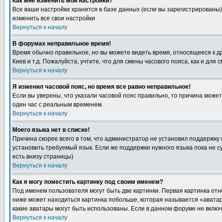
Как мне изменить мои настройки?
Все ваши настройки хранятся в базе данных (если вы зарегистрированы)
изменить все свои настройки
Вернуться к началу
В форумах неправильное время!
Время обычно правильное, но вы можете видеть время, относящееся к друг
Киев и т.д. Пожалуйста, учтите, что для смены часового пояса, как и д
Вернуться к началу
Я изменил часовой пояс, но время все равно неправильное!
Если вы уверены, что указали часовой пояс правильно, то причина може
один час с реальным временем.
Вернуться к началу
Моего языка нет в списке!
Причина скорее всего в том, что администратор не установил поддержку
установить требуемый язык. Если же поддержки нужного языка пока не 
есть внизу страницы)
Вернуться к началу
Как я могу поместить картинку под своим именем?
Под именем пользователя могут быть две картинки. Первая картинка отн
ниже может находиться картинка побольше, которая называется «аватара
какие аватары могут быть использованы. Если в данном форуме не вклю
Вернуться к началу