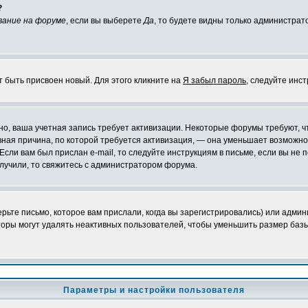
?
вание на форуме
, если вы выберете
Да
, то будете видны только администрат
т быть присвоен новый. Для этого кликните на
Я забыл пароль
, следуйте инс
ожно, ваша учетная запись требует активизации. Некоторые форумы требуют,
лавная причина, по которой требуется активизация, — она уменьшает возмож
Если вам был прислан e-mail, то следуйте инструкциям в письме, если вы не п
олучили, то свяжитесь с администратором форума.
ьте письмо, которое вам прислали, когда вы зарегистрировались) или админ
оры могут удалять неактивных пользователей, чтобы уменьшить размер базы
Параметры и настройки пользователя