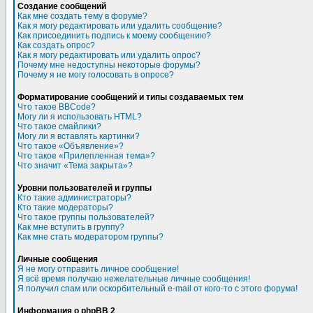
Создание сообщений
Как мне создать тему в форуме?
Как я могу редактировать или удалить сообщение?
Как присоединить подпись к моему сообщению?
Как создать опрос?
Как я могу редактировать или удалить опрос?
Почему мне недоступны некоторые форумы?
Почему я не могу голосовать в опросе?
Форматирование сообщений и типы создаваемых тем
Что такое BBCode?
Могу ли я использовать HTML?
Что такое смайлики?
Могу ли я вставлять картинки?
Что такое «Объявление»?
Что такое «Прилепленная тема»?
Что значит «Тема закрыта»?
Уровни пользователей и группы
Кто такие администраторы?
Кто такие модераторы?
Что такое группы пользователей?
Как мне вступить в группу?
Как мне стать модератором группы?
Личные сообщения
Я не могу отправить личное сообщение!
Я всё время получаю нежелательные личные сообщения!
Я получил спам или оскорбительный e-mail от кого-то с этого форума!
Информация о phpBB 2