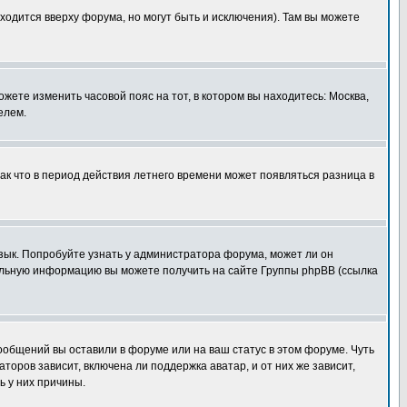
ходится вверху форума, но могут быть и исключения). Там вы можете
ожете изменить часовой пояс на тот, в котором вы находитесь: Москва,
елем.
так что в период действия летнего времени может появляться разница в
язык. Попробуйте узнать у администратора форума, может ли он
тельную информацию вы можете получить на сайте Группы phpBB (ссылка
сообщений вы оставили в форуме или на ваш статус в этом форуме. Чуть
оров зависит, включена ли поддержка аватар, и от них же зависит,
ь у них причины.