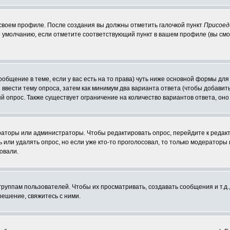
 своем профиле. После создания вы должны отметить галочкой пункт
Присоед
 умолчанию, если отметите соответствующий пункт в вашем профиле (вы смо
сообщение в теме, если у вас есть на то права) чуть ниже основной формы д
ы ввести тему опроса, затем как минимум два варианта ответа (чтобы добавит
й опрос. Также существует ограничение на количество вариантов ответа, он
ераторы или администраторы. Чтобы редактировать опрос, перейдите к редакт
ь или удалять опрос, но если уже кто-то проголосовал, то только модераторы
овали.
уппам пользователей. Чтобы их просматривать, создавать сообщения и т.д.
ешение, свяжитесь с ними.