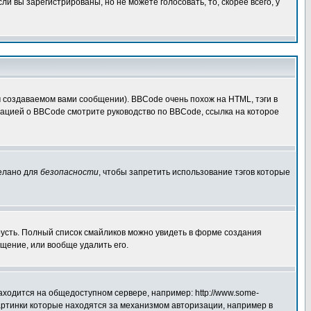
 вы зарегистрированы, но не можете голосовать, то, скорее всего, у
создаваемом вами сообщении). BBCode очень похож на HTML, тэги в
рмацией о BBCode смотрите руководство по BBCode, ссылка на которое
делано для
безопасности
, чтобы запретить использование тэгов которые
грусть. Полный список смайликов можно увидеть в форме создания
щение, или вообще удалить его.
аходится на общедоступном сервере, например: http://www.some-
 картинки которые находятся за механизмом авторизации, например в