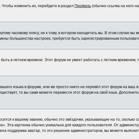
. Чтобы изменить их, перейдите в раздел
Профиль
(обычно ссылка на него на
ому часовому поясу, не к тому, в котором находитесь вы. В этом случае вы м
ля смены большинства настроек, требуется быть зарегистрированным пользоват
т быть в летнем времени. Этот форум не умеет работать с летним временем, 
 вашего языка в форуме, или же просто никто не перевёл этот форум на ваш 
существует, то вы сами можете перевести этот форум на свой язык. Дополни
осится к вашему званию, обычно это звёздочки, указывающие на то, сколько 
». Эта картинка обычно уникальна для каждого пользователя. От администрат
чена поддержка аватар, то это решение администраторов, вы можете выяснит