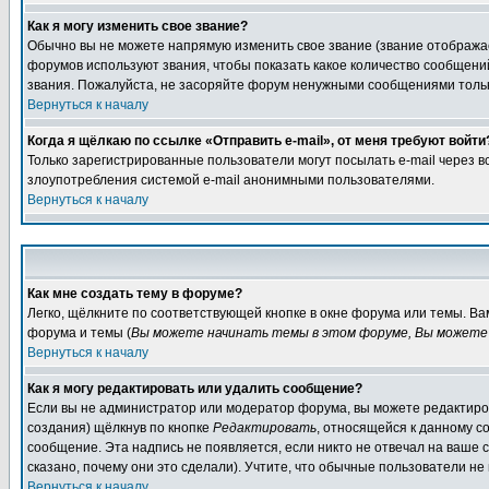
Как я могу изменить свое звание?
Обычно вы не можете напрямую изменить свое звание (звание отображае
форумов используют звания, чтобы показать какое количество сообще
звания. Пожалуйста, не засоряйте форум ненужными сообщениями только
Вернуться к началу
Когда я щёлкаю по ссылке «Отправить e-mail», от меня требуют войти
Только зарегистрированные пользователи могут посылать e-mail через 
злоупотребления системой e-mail анонимными пользователями.
Вернуться к началу
Как мне создать тему в форуме?
Легко, щёлкните по соответствующей кнопке в окне форума или темы. В
форума и темы (
Вы можете начинать темы в этом форуме, Вы можете 
Вернуться к началу
Как я могу редактировать или удалить сообщение?
Если вы не администратор или модератор форума, вы можете редактиров
создания) щёлкнув по кнопке
Редактировать
, относящейся к данному с
сообщение. Эта надпись не появляется, если никто не отвечал на ваше
сказано, почему они это сделали). Учтите, что обычные пользователи не 
Вернуться к началу