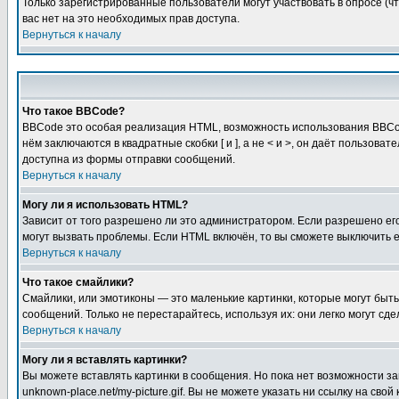
Только зарегистрированные пользователи могут участвовать в опросе (чт
вас нет на это необходимых прав доступа.
Вернуться к началу
Что такое BBCode?
BBCode это особая реализация HTML, возможность использования BBCod
нём заключаются в квадратные скобки [ и ], а не < и >, он даёт польз
доступна из формы отправки сообщений.
Вернуться к началу
Могу ли я использовать HTML?
Зависит от того разрешено ли это администратором. Если разрешено его 
могут вызвать проблемы. Если HTML включён, то вы сможете выключить 
Вернуться к началу
Что такое смайлики?
Смайлики, или эмотиконы — это маленькие картинки, которые могут быть 
сообщений. Только не перестарайтесь, используя их: они легко могут с
Вернуться к началу
Могу ли я вставлять картинки?
Вы можете вставлять картинки в сообщения. Но пока нет возможности заг
unknown-place.net/my-picture.gif. Вы не можете указать ни ссылку на с