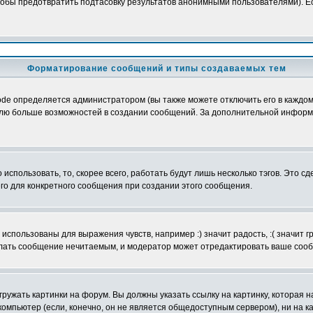
обы предотвратить подтасовку результатов анонимными пользователями). Если
Форматирование сообщений и типы создаваемых тем
e определяется администратором (вы также можете отключить его в каждом 
ователю больше возможностей в создании сообщений. За дополнительной инфо
использовать, то, скорее всего, работать будут лишь несколько тэгов. Это с
его для конкретного сообщения при создании этого сообщения.
использованы для выражения чувств, например :) значит радость, :( значит 
делать сообщение нечитаемым, и модератор может отредактировать ваше сооб
ружать картинки на форум. Вы должны указать ссылку на картинку, которая н
вой компьютер (если, конечно, он не является общедоступным сервером), ни на