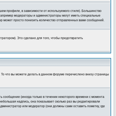
шем профиле, в зависимости от используемого стиля). Большинство
 например модераторы и администраторы могут иметь специальные
ор может просто понизить количество отправленных вами сообщений.
тратором). Это сделано для того, чтобы предотвратить
. То что вы можете делать в данном форуме перечислено внизу страницы
ь сообщение (иногда только в течении некоторого времени с момента
 небольшая надпись, она показывает сколько раз вы редактировали
администратор или модератор (они должны сами оставить пометку, где