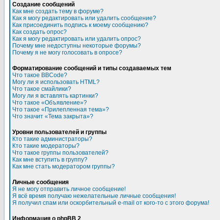
Создание сообщений
Как мне создать тему в форуме?
Как я могу редактировать или удалить сообщение?
Как присоединить подпись к моему сообщению?
Как создать опрос?
Как я могу редактировать или удалить опрос?
Почему мне недоступны некоторые форумы?
Почему я не могу голосовать в опросе?
Форматирование сообщений и типы создаваемых тем
Что такое BBCode?
Могу ли я использовать HTML?
Что такое смайлики?
Могу ли я вставлять картинки?
Что такое «Объявление»?
Что такое «Прилепленная тема»?
Что значит «Тема закрыта»?
Уровни пользователей и группы
Кто такие администраторы?
Кто такие модераторы?
Что такое группы пользователей?
Как мне вступить в группу?
Как мне стать модератором группы?
Личные сообщения
Я не могу отправить личное сообщение!
Я всё время получаю нежелательные личные сообщения!
Я получил спам или оскорбительный e-mail от кого-то с этого форума!
Информация о phpBB 2