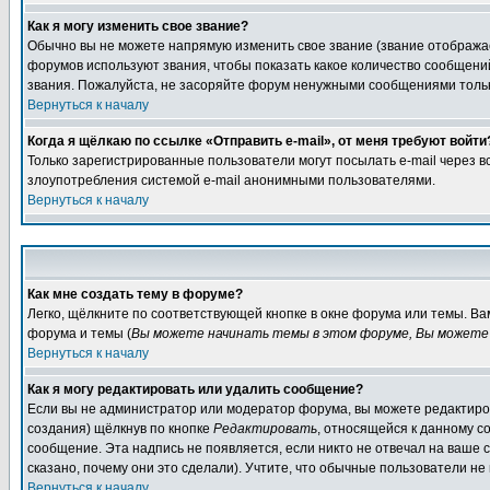
Как я могу изменить свое звание?
Обычно вы не можете напрямую изменить свое звание (звание отображае
форумов используют звания, чтобы показать какое количество сообще
звания. Пожалуйста, не засоряйте форум ненужными сообщениями только
Вернуться к началу
Когда я щёлкаю по ссылке «Отправить e-mail», от меня требуют войти
Только зарегистрированные пользователи могут посылать e-mail через 
злоупотребления системой e-mail анонимными пользователями.
Вернуться к началу
Как мне создать тему в форуме?
Легко, щёлкните по соответствующей кнопке в окне форума или темы. В
форума и темы (
Вы можете начинать темы в этом форуме, Вы можете 
Вернуться к началу
Как я могу редактировать или удалить сообщение?
Если вы не администратор или модератор форума, вы можете редактиров
создания) щёлкнув по кнопке
Редактировать
, относящейся к данному с
сообщение. Эта надпись не появляется, если никто не отвечал на ваше
сказано, почему они это сделали). Учтите, что обычные пользователи не 
Вернуться к началу