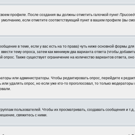
 своем профиле. После создания вы должны отметить галочкой пункт
Присоед
 умолчанию, если отметите соответствующий пункт в вашем профиле (вы смо
сообщение в теме, если у вас есть на то права) чуть ниже основной формы д
ы ввести тему опроса, затем как минимум два варианта ответа (чтобы добавит
й опрос. Также существует ограничение на количество вариантов ответа, он
ераторы или администраторы. Чтобы редактировать опрос, перейдите к редакт
ь или удалять опрос, но если уже кто-то проголосовал, то только модераторы
овали.
уппам пользователей. Чтобы их просматривать, создавать сообщения и т.д.
ешение, свяжитесь с ними.