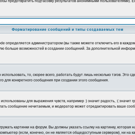
обы предотвратить подтасовку результатов анонимными пользователями). Если
Форматирование сообщений и типы создаваемых тем
e определяется администратором (вы также можете отключить его в каждом 
ователю больше возможностей в создании сообщений. За дополнительной инфо
использовать, то, скорее всего, работать будут лишь несколько тэгов. Это с
его для конкретного сообщения при создании этого сообщения.
использованы для выражения чувств, например :) значит радость, :( значит 
делать сообщение нечитаемым, и модератор может отредактировать ваше сооб
ружать картинки на форум. Вы должны указать ссылку на картинку, которая н
вой компьютер (если, конечно, он не является общедоступным сервером), ни на