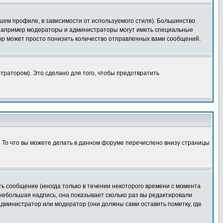
шем профиле, в зависимости от используемого стиля). Большинство
 например модераторы и администраторы могут иметь специальные
ор может просто понизить количество отправленных вами сообщений.
тратором). Это сделано для того, чтобы предотвратить
. То что вы можете делать в данном форуме перечислено внизу страницы
ь сообщение (иногда только в течении некоторого времени с момента
 небольшая надпись, она показывает сколько раз вы редактировали
администратор или модератор (они должны сами оставить пометку, где