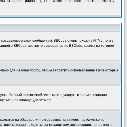
 вы зарегистрированы, но не можете голосовать, то, скорее всего, у
создаваемом вами сообщении). BBCode очень похож на HTML, тэги в
рмацией о BBCode смотрите руководство по BBCode, ссылка на которое
делано для
безопасности
, чтобы запретить использование тэгов которые
грусть. Полный список смайликов можно увидеть в форме создания
щение, или вообще удалить его.
аходится на общедоступном сервере, например: http://www.some-
 картинки которые находятся за механизмом авторизации, например в