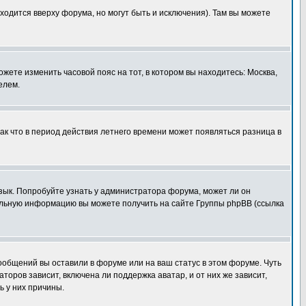
ходится вверху форума, но могут быть и исключения). Там вы можете
ожете изменить часовой пояс на тот, в котором вы находитесь: Москва,
елем.
так что в период действия летнего времени может появляться разница в
язык. Попробуйте узнать у администратора форума, может ли он
тельную информацию вы можете получить на сайте Группы phpBB (ссылка
сообщений вы оставили в форуме или на ваш статус в этом форуме. Чуть
оров зависит, включена ли поддержка аватар, и от них же зависит,
ь у них причины.