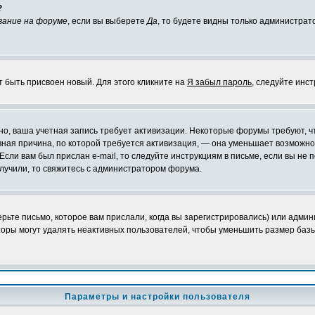
?
вание на форуме
, если вы выберете
Да
, то будете видны только администрат
т быть присвоен новый. Для этого кликните на
Я забыл пароль
, следуйте инс
ожно, ваша учетная запись требует активизации. Некоторые форумы требуют,
лавная причина, по которой требуется активизация, — она уменьшает возмож
Если вам был прислан e-mail, то следуйте инструкциям в письме, если вы не п
олучили, то свяжитесь с администратором форума.
ьте письмо, которое вам прислали, когда вы зарегистрировались) или админ
оры могут удалять неактивных пользователей, чтобы уменьшить размер базы
Параметры и настройки пользователя