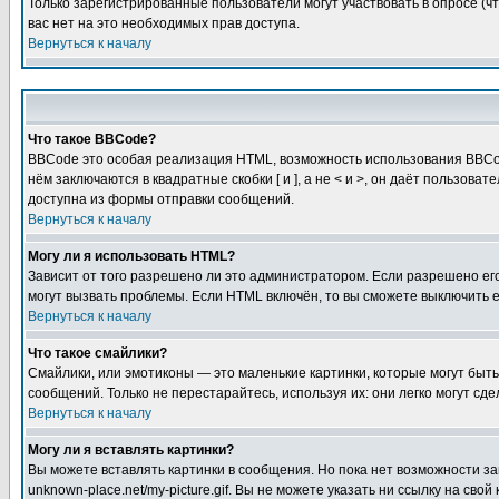
Только зарегистрированные пользователи могут участвовать в опросе (чт
вас нет на это необходимых прав доступа.
Вернуться к началу
Что такое BBCode?
BBCode это особая реализация HTML, возможность использования BBCod
нём заключаются в квадратные скобки [ и ], а не < и >, он даёт польз
доступна из формы отправки сообщений.
Вернуться к началу
Могу ли я использовать HTML?
Зависит от того разрешено ли это администратором. Если разрешено его 
могут вызвать проблемы. Если HTML включён, то вы сможете выключить 
Вернуться к началу
Что такое смайлики?
Смайлики, или эмотиконы — это маленькие картинки, которые могут быть 
сообщений. Только не перестарайтесь, используя их: они легко могут с
Вернуться к началу
Могу ли я вставлять картинки?
Вы можете вставлять картинки в сообщения. Но пока нет возможности заг
unknown-place.net/my-picture.gif. Вы не можете указать ни ссылку на с