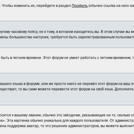
. Чтобы изменить их, перейдите в раздел
Профиль
(обычно ссылка на него на
ому часовому поясу, не к тому, в котором находитесь вы. В этом случае вы м
ля смены большинства настроек, требуется быть зарегистрированным пользоват
т быть в летнем времени. Этот форум не умеет работать с летним временем, 
 вашего языка в форуме, или же просто никто не перевёл этот форум на ваш 
существует, то вы сами можете перевести этот форум на свой язык. Дополни
осится к вашему званию, обычно это звёздочки, указывающие на то, сколько 
». Эта картинка обычно уникальна для каждого пользователя. От администрат
чена поддержка аватар, то это решение администраторов, вы можете выяснит