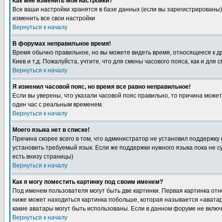
Как мне изменить мои настройки?
Все ваши настройки хранятся в базе данных (если вы зарегистрированы)
изменить все свои настройки
Вернуться к началу
В форумах неправильное время!
Время обычно правильное, но вы можете видеть время, относящееся к друг
Киев и т.д. Пожалуйста, учтите, что для смены часового пояса, как и д
Вернуться к началу
Я изменил часовой пояс, но время все равно неправильное!
Если вы уверены, что указали часовой пояс правильно, то причина може
один час с реальным временем.
Вернуться к началу
Моего языка нет в списке!
Причина скорее всего в том, что администратор не установил поддержку
установить требуемый язык. Если же поддержки нужного языка пока не 
есть внизу страницы)
Вернуться к началу
Как я могу поместить картинку под своим именем?
Под именем пользователя могут быть две картинки. Первая картинка отн
ниже может находиться картинка побольше, которая называется «аватара
какие аватары могут быть использованы. Если в данном форуме не вклю
Вернуться к началу