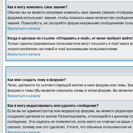
Как я могу изменить свое звание?
Обычно вы не можете напрямую изменить свое звание (звание отображае
форумов используют звания, чтобы показать какое количество сообще
звания. Пожалуйста, не засоряйте форум ненужными сообщениями только
Вернуться к началу
Когда я щёлкаю по ссылке «Отправить e-mail», от меня требуют войти
Только зарегистрированные пользователи могут посылать e-mail через 
злоупотребления системой e-mail анонимными пользователями.
Вернуться к началу
Как мне создать тему в форуме?
Легко, щёлкните по соответствующей кнопке в окне форума или темы. В
форума и темы (
Вы можете начинать темы в этом форуме, Вы можете 
Вернуться к началу
Как я могу редактировать или удалить сообщение?
Если вы не администратор или модератор форума, вы можете редактиров
создания) щёлкнув по кнопке
Редактировать
, относящейся к данному с
сообщение. Эта надпись не появляется, если никто не отвечал на ваше
сказано, почему они это сделали). Учтите, что обычные пользователи не 
Вернуться к началу