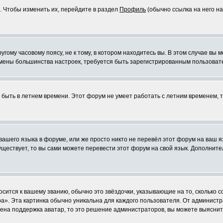
. Чтобы изменить их, перейдите в раздел
Профиль
(обычно ссылка на него на
ому часовому поясу, не к тому, в котором находитесь вы. В этом случае вы м
ля смены большинства настроек, требуется быть зарегистрированным пользоват
т быть в летнем времени. Этот форум не умеет работать с летним временем, 
 вашего языка в форуме, или же просто никто не перевёл этот форум на ваш 
существует, то вы сами можете перевести этот форум на свой язык. Дополни
осится к вашему званию, обычно это звёздочки, указывающие на то, сколько 
». Эта картинка обычно уникальна для каждого пользователя. От администрат
чена поддержка аватар, то это решение администраторов, вы можете выяснит