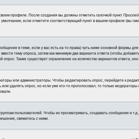
 своем профиле. После создания вы должны отметить галочкой пункт
Присоед
 умолчанию, если отметите соответствующий пункт в вашем профиле (вы смо
сообщение в теме, если у вас есть на то права) чуть ниже основной формы д
ы ввести тему опроса, затем как минимум два варианта ответа (чтобы добавит
й опрос. Также существует ограничение на количество вариантов ответа, он
ераторы или администраторы. Чтобы редактировать опрос, перейдите к редакт
ь или удалять опрос, но если уже кто-то проголосовал, то только модераторы
овали.
уппам пользователей. Чтобы их просматривать, создавать сообщения и т.д.
ешение, свяжитесь с ними.