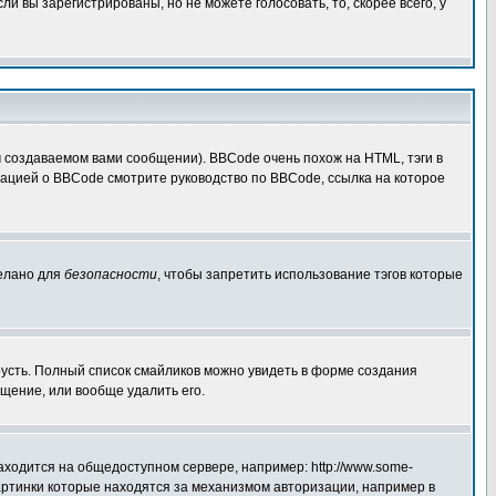
 вы зарегистрированы, но не можете голосовать, то, скорее всего, у
создаваемом вами сообщении). BBCode очень похож на HTML, тэги в
рмацией о BBCode смотрите руководство по BBCode, ссылка на которое
делано для
безопасности
, чтобы запретить использование тэгов которые
грусть. Полный список смайликов можно увидеть в форме создания
щение, или вообще удалить его.
аходится на общедоступном сервере, например: http://www.some-
 картинки которые находятся за механизмом авторизации, например в