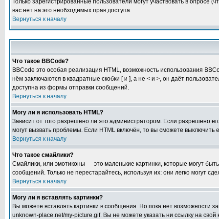
Только зарегистрированные пользователи могут участвовать в опросе (чт
вас нет на это необходимых прав доступа.
Вернуться к началу
Что такое BBCode?
BBCode это особая реализация HTML, возможность использования BBCod
нём заключаются в квадратные скобки [ и ], а не < и >, он даёт польз
доступна из формы отправки сообщений.
Вернуться к началу
Могу ли я использовать HTML?
Зависит от того разрешено ли это администратором. Если разрешено его 
могут вызвать проблемы. Если HTML включён, то вы сможете выключить 
Вернуться к началу
Что такое смайлики?
Смайлики, или эмотиконы — это маленькие картинки, которые могут быть 
сообщений. Только не перестарайтесь, используя их: они легко могут с
Вернуться к началу
Могу ли я вставлять картинки?
Вы можете вставлять картинки в сообщения. Но пока нет возможности заг
unknown-place.net/my-picture.gif. Вы не можете указать ни ссылку на с