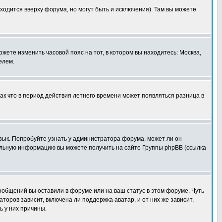
ходится вверху форума, но могут быть и исключения). Там вы можете
ожете изменить часовой пояс на тот, в котором вы находитесь: Москва,
елем.
так что в период действия летнего времени может появляться разница в
язык. Попробуйте узнать у администратора форума, может ли он
тельную информацию вы можете получить на сайте Группы phpBB (ссылка
сообщений вы оставили в форуме или на ваш статус в этом форуме. Чуть
оров зависит, включена ли поддержка аватар, и от них же зависит,
ь у них причины.