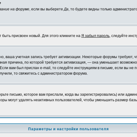
?
вание на форуме
, если вы выберете
Да
, то будете видны только администрат
т быть присвоен новый. Для этого кликните на
Я забыл пароль
, следуйте инс
ожно, ваша учетная запись требует активизации. Некоторые форумы требуют,
лавная причина, по которой требуется активизация, — она уменьшает возмож
Если вам был прислан e-mail, то следуйте инструкциям в письме, если вы не п
олучили, то свяжитесь с администратором форума.
ьте письмо, которое вам прислали, когда вы зарегистрировались) или админ
оры могут удалять неактивных пользователей, чтобы уменьшить размер базы
Параметры и настройки пользователя