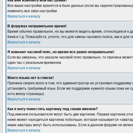
Как мне изменить мои настройки?
Все ваши настройки хранятся в базе данных (если вы зарегистрированы)
изменить все свои настройки
Вернуться к началу
В форумах неправильное время!
Время обычно правильное, но вы можете видеть время, относящееся к друг
Киев и т.д. Пожалуйста, учтите, что для смены часового пояса, как и д
Вернуться к началу
Я изменил часовой пояс, но время все равно неправильное!
Если вы уверены, что указали часовой пояс правильно, то причина може
один час с реальным временем.
Вернуться к началу
Моего языка нет в списке!
Причина скорее всего в том, что администратор не установил поддержку
установить требуемый язык. Если же поддержки нужного языка пока не 
есть внизу страницы)
Вернуться к началу
Как я могу поместить картинку под своим именем?
Под именем пользователя могут быть две картинки. Первая картинка отн
ниже может находиться картинка побольше, которая называется «аватара
какие аватары могут быть использованы. Если в данном форуме не вклю
Вернуться к началу