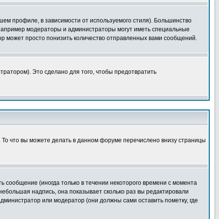
шем профиле, в зависимости от используемого стиля). Большинство
 например модераторы и администраторы могут иметь специальные
ор может просто понизить количество отправленных вами сообщений.
тратором). Это сделано для того, чтобы предотвратить
. То что вы можете делать в данном форуме перечислено внизу страницы
ь сообщение (иногда только в течении некоторого времени с момента
 небольшая надпись, она показывает сколько раз вы редактировали
администратор или модератор (они должны сами оставить пометку, где