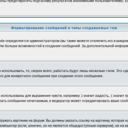
обы предотвратить подтасовку результатов анонимными пользователями). Если
Форматирование сообщений и типы создаваемых тем
e определяется администратором (вы также можете отключить его в каждом 
ователю больше возможностей в создании сообщений. За дополнительной инфо
использовать, то, скорее всего, работать будут лишь несколько тэгов. Это с
его для конкретного сообщения при создании этого сообщения.
использованы для выражения чувств, например :) значит радость, :( значит 
делать сообщение нечитаемым, и модератор может отредактировать ваше сооб
ружать картинки на форум. Вы должны указать ссылку на картинку, которая н
вой компьютер (если, конечно, он не является общедоступным сервером), ни на