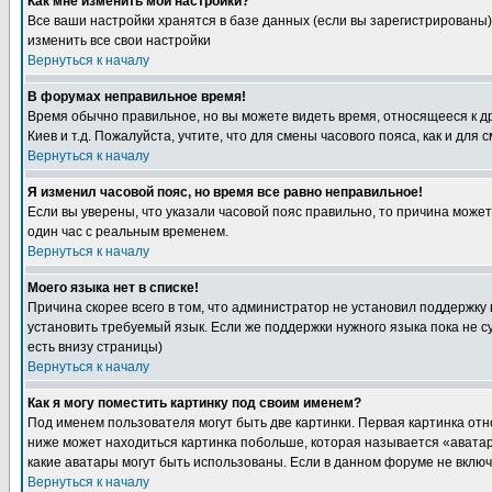
Как мне изменить мои настройки?
Все ваши настройки хранятся в базе данных (если вы зарегистрированы)
изменить все свои настройки
Вернуться к началу
В форумах неправильное время!
Время обычно правильное, но вы можете видеть время, относящееся к друг
Киев и т.д. Пожалуйста, учтите, что для смены часового пояса, как и д
Вернуться к началу
Я изменил часовой пояс, но время все равно неправильное!
Если вы уверены, что указали часовой пояс правильно, то причина може
один час с реальным временем.
Вернуться к началу
Моего языка нет в списке!
Причина скорее всего в том, что администратор не установил поддержку
установить требуемый язык. Если же поддержки нужного языка пока не 
есть внизу страницы)
Вернуться к началу
Как я могу поместить картинку под своим именем?
Под именем пользователя могут быть две картинки. Первая картинка отн
ниже может находиться картинка побольше, которая называется «аватара
какие аватары могут быть использованы. Если в данном форуме не вклю
Вернуться к началу