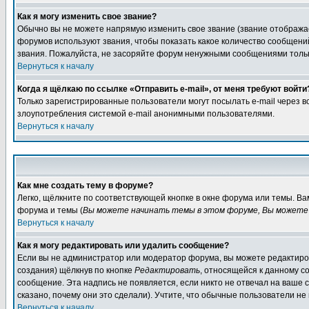
Как я могу изменить свое звание?
Обычно вы не можете напрямую изменить свое звание (звание отображае
форумов используют звания, чтобы показать какое количество сообще
звания. Пожалуйста, не засоряйте форум ненужными сообщениями только
Вернуться к началу
Когда я щёлкаю по ссылке «Отправить e-mail», от меня требуют войти
Только зарегистрированные пользователи могут посылать e-mail через 
злоупотребления системой e-mail анонимными пользователями.
Вернуться к началу
Как мне создать тему в форуме?
Легко, щёлкните по соответствующей кнопке в окне форума или темы. В
форума и темы (
Вы можете начинать темы в этом форуме, Вы можете 
Вернуться к началу
Как я могу редактировать или удалить сообщение?
Если вы не администратор или модератор форума, вы можете редактиров
создания) щёлкнув по кнопке
Редактировать
, относящейся к данному с
сообщение. Эта надпись не появляется, если никто не отвечал на ваше
сказано, почему они это сделали). Учтите, что обычные пользователи не 
Вернуться к началу