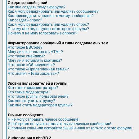
Создание сообщений
Как мне создать тему в форуме?
Как я могу редактировать или удалить сообщение?
Как присоединить подпись к моему сообщению?
Как создать опрос?
Как я могу редактировать или удалить опрос?
Почему мне недоступны некоторые форумы?
Почему я не могу голосовать в опросе?
Форматирование сообщений и типы создаваемых тем
Что такое BBCode?
Могу ли я использовать HTML?
Что такое смайлики?
Могу ли я вставлять картинки?
Что такое «Объявление»?
Что такое «Прилепленная тема»?
Что значит «Тема закрыта»?
Уровни пользователей и группы
Кто такие администраторы?
Кто такие модераторы?
Что такое группы пользователей?
Как мне вступить в группу?
Как мне стать модератором группы?
Личные сообщения
Я не могу отправить личное сообщение!
Я всё время получаю нежелательные личные сообщения!
Я получил спам или оскорбительный e-mail от кого-то с этого форума!
Информация о phpBB 2