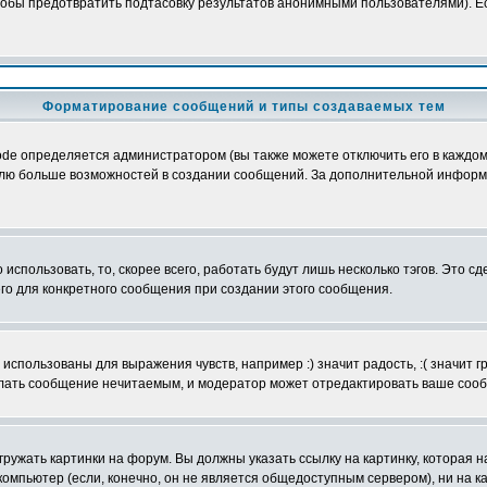
обы предотвратить подтасовку результатов анонимными пользователями). Если
Форматирование сообщений и типы создаваемых тем
e определяется администратором (вы также можете отключить его в каждом 
ователю больше возможностей в создании сообщений. За дополнительной инфо
использовать, то, скорее всего, работать будут лишь несколько тэгов. Это с
его для конкретного сообщения при создании этого сообщения.
использованы для выражения чувств, например :) значит радость, :( значит 
делать сообщение нечитаемым, и модератор может отредактировать ваше сооб
ружать картинки на форум. Вы должны указать ссылку на картинку, которая н
вой компьютер (если, конечно, он не является общедоступным сервером), ни на