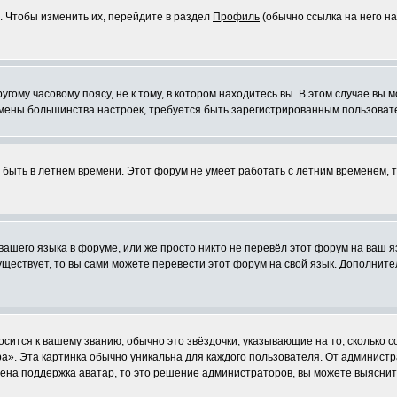
. Чтобы изменить их, перейдите в раздел
Профиль
(обычно ссылка на него на
ому часовому поясу, не к тому, в котором находитесь вы. В этом случае вы м
ля смены большинства настроек, требуется быть зарегистрированным пользоват
т быть в летнем времени. Этот форум не умеет работать с летним временем, 
 вашего языка в форуме, или же просто никто не перевёл этот форум на ваш 
существует, то вы сами можете перевести этот форум на свой язык. Дополни
осится к вашему званию, обычно это звёздочки, указывающие на то, сколько 
». Эта картинка обычно уникальна для каждого пользователя. От администрат
чена поддержка аватар, то это решение администраторов, вы можете выяснит