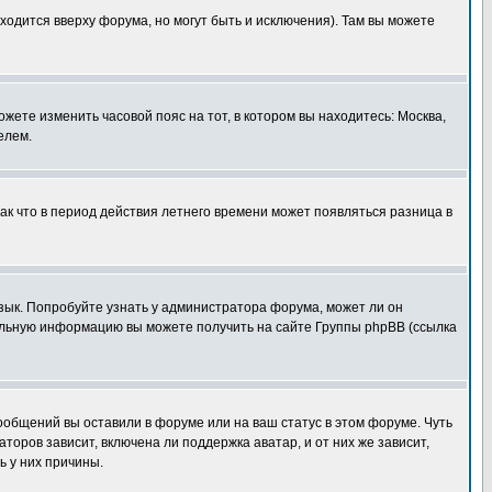
ходится вверху форума, но могут быть и исключения). Там вы можете
ожете изменить часовой пояс на тот, в котором вы находитесь: Москва,
елем.
так что в период действия летнего времени может появляться разница в
язык. Попробуйте узнать у администратора форума, может ли он
тельную информацию вы можете получить на сайте Группы phpBB (ссылка
сообщений вы оставили в форуме или на ваш статус в этом форуме. Чуть
оров зависит, включена ли поддержка аватар, и от них же зависит,
ь у них причины.