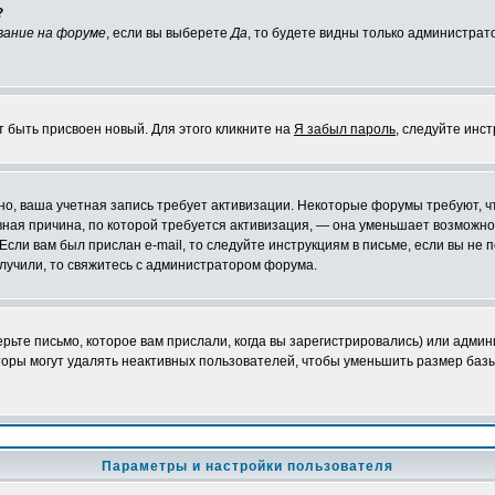
?
вание на форуме
, если вы выберете
Да
, то будете видны только администрат
т быть присвоен новый. Для этого кликните на
Я забыл пароль
, следуйте инс
ожно, ваша учетная запись требует активизации. Некоторые форумы требуют,
лавная причина, по которой требуется активизация, — она уменьшает возмож
Если вам был прислан e-mail, то следуйте инструкциям в письме, если вы не п
олучили, то свяжитесь с администратором форума.
ьте письмо, которое вам прислали, когда вы зарегистрировались) или админ
оры могут удалять неактивных пользователей, чтобы уменьшить размер базы
Параметры и настройки пользователя