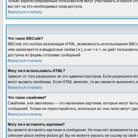
Только зарегистрированные пользователи могут участвовать в опросе (чт
вас нет на это необходимых прав доступа.
Вернуться к началу
Что такое BBCode?
BBCode это особая реализация HTML, возможность использования BBCod
нём заключаются в квадратные скобки [ и ], а не < и >, он даёт польз
доступна из формы отправки сообщений.
Вернуться к началу
Могу ли я использовать HTML?
Зависит от того разрешено ли это администратором. Если разрешено его 
могут вызвать проблемы. Если HTML включён, то вы сможете выключить 
Вернуться к началу
Что такое смайлики?
Смайлики, или эмотиконы — это маленькие картинки, которые могут быть 
сообщений. Только не перестарайтесь, используя их: они легко могут с
Вернуться к началу
Могу ли я вставлять картинки?
Вы можете вставлять картинки в сообщения. Но пока нет возможности заг
unknown-place.net/my-picture.gif. Вы не можете указать ни ссылку на с