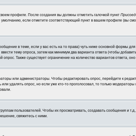
 своем профиле. После создания вы должны отметить галочкой пункт
Присоед
 умолчанию, если отметите соответствующий пункт в вашем профиле (вы смо
сообщение в теме, если у вас есть на то права) чуть ниже основной формы д
ы ввести тему опроса, затем как минимум два варианта ответа (чтобы добавит
й опрос. Также существует ограничение на количество вариантов ответа, он
ераторы или администраторы. Чтобы редактировать опрос, перейдите к редакт
ь или удалять опрос, но если уже кто-то проголосовал, то только модераторы
овали.
уппам пользователей. Чтобы их просматривать, создавать сообщения и т.д.
ешение, свяжитесь с ними.