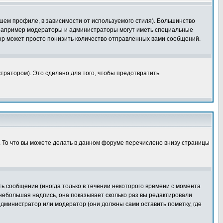
шем профиле, в зависимости от используемого стиля). Большинство
 например модераторы и администраторы могут иметь специальные
ор может просто понизить количество отправленных вами сообщений.
тратором). Это сделано для того, чтобы предотвратить
. То что вы можете делать в данном форуме перечислено внизу страницы
ь сообщение (иногда только в течении некоторого времени с момента
 небольшая надпись, она показывает сколько раз вы редактировали
администратор или модератор (они должны сами оставить пометку, где