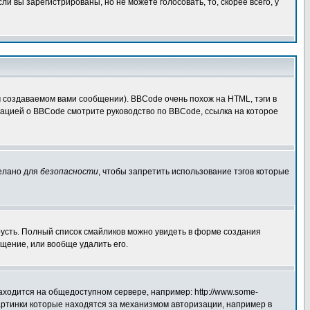
 вы зарегистрированы, но не можете голосовать, то, скорее всего, у
создаваемом вами сообщении). BBCode очень похож на HTML, тэги в
рмацией о BBCode смотрите руководство по BBCode, ссылка на которое
делано для
безопасности
, чтобы запретить использование тэгов которые
грусть. Полный список смайликов можно увидеть в форме создания
щение, или вообще удалить его.
аходится на общедоступном сервере, например: http://www.some-
 картинки которые находятся за механизмом авторизации, например в