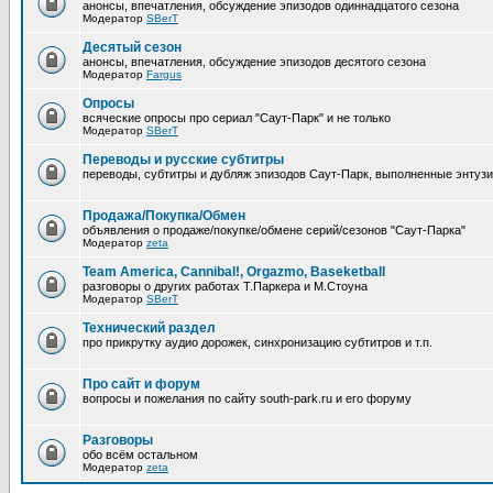
анонсы, впечатления, обсуждение эпизодов одиннадцатого сезона
Модератор
SBerT
Десятый сезон
анонсы, впечатления, обсуждение эпизодов десятого сезона
Модератор
Fargus
Опросы
всяческие опросы про сериал "Саут-Парк" и не только
Модератор
SBerT
Переводы и русские субтитры
переводы, субтитры и дубляж эпизодов Саут-Парк, выполненные энтуз
Продажа/Покупка/Обмен
объявления о продаже/покупке/обмене серий/сезонов "Саут-Парка"
Модератор
zeta
Team America, Cannibal!, Orgazmo, Baseketball
разговоры о других работах Т.Паркера и М.Стоуна
Модератор
SBerT
Технический раздел
про прикрутку аудио дорожек, синхронизацию субтитров и т.п.
Про сайт и форум
вопросы и пожелания по сайту south-park.ru и его форуму
Pазговоры
обо всём остальном
Модератор
zeta