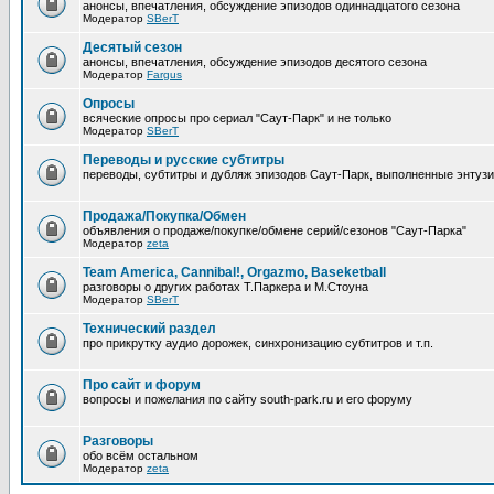
анонсы, впечатления, обсуждение эпизодов одиннадцатого сезона
Модератор
SBerT
Десятый сезон
анонсы, впечатления, обсуждение эпизодов десятого сезона
Модератор
Fargus
Опросы
всяческие опросы про сериал "Саут-Парк" и не только
Модератор
SBerT
Переводы и русские субтитры
переводы, субтитры и дубляж эпизодов Саут-Парк, выполненные энтуз
Продажа/Покупка/Обмен
объявления о продаже/покупке/обмене серий/сезонов "Саут-Парка"
Модератор
zeta
Team America, Cannibal!, Orgazmo, Baseketball
разговоры о других работах Т.Паркера и М.Стоуна
Модератор
SBerT
Технический раздел
про прикрутку аудио дорожек, синхронизацию субтитров и т.п.
Про сайт и форум
вопросы и пожелания по сайту south-park.ru и его форуму
Pазговоры
обо всём остальном
Модератор
zeta