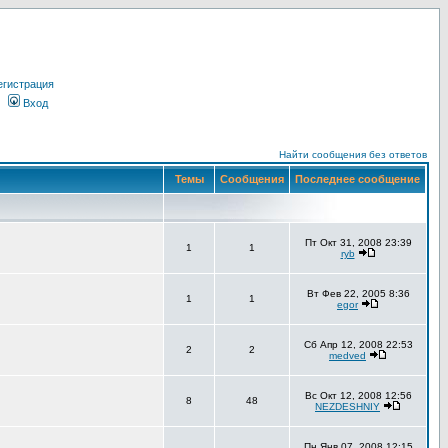
егистрация
Вход
Найти сообщения без ответов
Темы
Сообщения
Последнее сообщение
Пт Окт 31, 2008 23:39
1
1
ryb
Вт Фев 22, 2005 8:36
1
1
egor
Сб Апр 12, 2008 22:53
2
2
medved
Вс Окт 12, 2008 12:56
8
48
NEZDESHNIY
Пн Янв 07, 2008 12:15