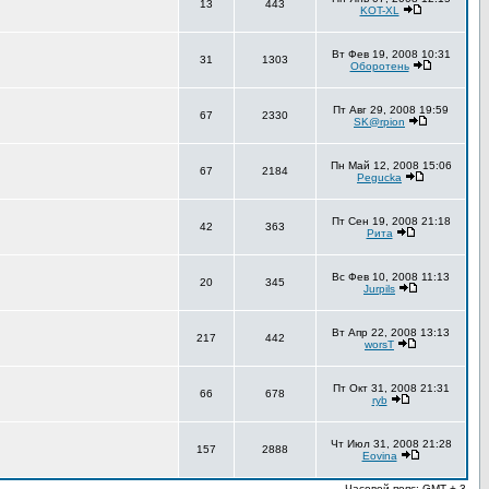
13
443
KOT-XL
Вт Фев 19, 2008 10:31
31
1303
Оборотень
Пт Авг 29, 2008 19:59
67
2330
SK@rpion
Пн Май 12, 2008 15:06
67
2184
Pegucka
Пт Сен 19, 2008 21:18
42
363
Рита
Вс Фев 10, 2008 11:13
20
345
Jurpils
Вт Апр 22, 2008 13:13
217
442
worsT
Пт Окт 31, 2008 21:31
66
678
ryb
Чт Июл 31, 2008 21:28
157
2888
Eovina
Часовой пояс: GMT + 3