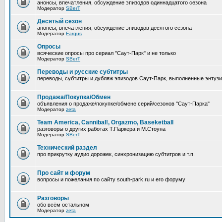
анонсы, впечатления, обсуждение эпизодов одиннадцатого сезона
Модератор
SBerT
Десятый сезон
анонсы, впечатления, обсуждение эпизодов десятого сезона
Модератор
Fargus
Опросы
всяческие опросы про сериал "Саут-Парк" и не только
Модератор
SBerT
Переводы и русские субтитры
переводы, субтитры и дубляж эпизодов Саут-Парк, выполненные энтуз
Продажа/Покупка/Обмен
объявления о продаже/покупке/обмене серий/сезонов "Саут-Парка"
Модератор
zeta
Team America, Cannibal!, Orgazmo, Baseketball
разговоры о других работах Т.Паркера и М.Стоуна
Модератор
SBerT
Технический раздел
про прикрутку аудио дорожек, синхронизацию субтитров и т.п.
Про сайт и форум
вопросы и пожелания по сайту south-park.ru и его форуму
Pазговоры
обо всём остальном
Модератор
zeta