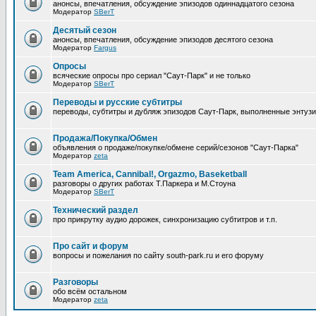
анонсы, впечатления, обсуждение эпизодов одиннадцатого сезона
Модератор
SBerT
Десятый сезон
анонсы, впечатления, обсуждение эпизодов десятого сезона
Модератор
Fargus
Опросы
всяческие опросы про сериал "Саут-Парк" и не только
Модератор
SBerT
Переводы и русские субтитры
переводы, субтитры и дубляж эпизодов Саут-Парк, выполненные энтуз
Продажа/Покупка/Обмен
объявления о продаже/покупке/обмене серий/сезонов "Саут-Парка"
Модератор
zeta
Team America, Cannibal!, Orgazmo, Baseketball
разговоры о других работах Т.Паркера и М.Стоуна
Модератор
SBerT
Технический раздел
про прикрутку аудио дорожек, синхронизацию субтитров и т.п.
Про сайт и форум
вопросы и пожелания по сайту south-park.ru и его форуму
Pазговоры
обо всём остальном
Модератор
zeta