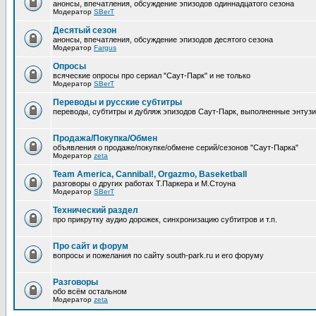
анонсы, впечатления, обсуждение эпизодов одиннадцатого сезона
Модератор
SBerT
Десятый сезон
анонсы, впечатления, обсуждение эпизодов десятого сезона
Модератор
Fargus
Опросы
всяческие опросы про сериал "Саут-Парк" и не только
Модератор
SBerT
Переводы и русские субтитры
переводы, субтитры и дубляж эпизодов Саут-Парк, выполненные энтуз
Продажа/Покупка/Обмен
объявления о продаже/покупке/обмене серий/сезонов "Саут-Парка"
Модератор
zeta
Team America, Cannibal!, Orgazmo, Baseketball
разговоры о других работах Т.Паркера и М.Стоуна
Модератор
SBerT
Технический раздел
про прикрутку аудио дорожек, синхронизацию субтитров и т.п.
Про сайт и форум
вопросы и пожелания по сайту south-park.ru и его форуму
Pазговоры
обо всём остальном
Модератор
zeta