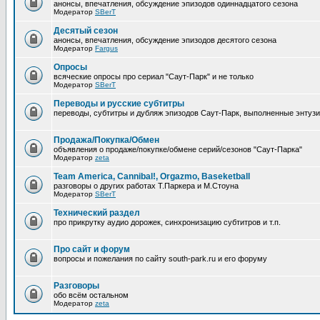
анонсы, впечатления, обсуждение эпизодов одиннадцатого сезона
Модератор
SBerT
Десятый сезон
анонсы, впечатления, обсуждение эпизодов десятого сезона
Модератор
Fargus
Опросы
всяческие опросы про сериал "Саут-Парк" и не только
Модератор
SBerT
Переводы и русские субтитры
переводы, субтитры и дубляж эпизодов Саут-Парк, выполненные энтуз
Продажа/Покупка/Обмен
объявления о продаже/покупке/обмене серий/сезонов "Саут-Парка"
Модератор
zeta
Team America, Cannibal!, Orgazmo, Baseketball
разговоры о других работах Т.Паркера и М.Стоуна
Модератор
SBerT
Технический раздел
про прикрутку аудио дорожек, синхронизацию субтитров и т.п.
Про сайт и форум
вопросы и пожелания по сайту south-park.ru и его форуму
Pазговоры
обо всём остальном
Модератор
zeta