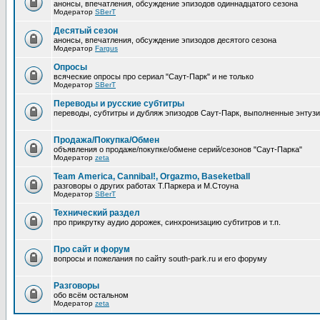
анонсы, впечатления, обсуждение эпизодов одиннадцатого сезона
Модератор
SBerT
Десятый сезон
анонсы, впечатления, обсуждение эпизодов десятого сезона
Модератор
Fargus
Опросы
всяческие опросы про сериал "Саут-Парк" и не только
Модератор
SBerT
Переводы и русские субтитры
переводы, субтитры и дубляж эпизодов Саут-Парк, выполненные энтуз
Продажа/Покупка/Обмен
объявления о продаже/покупке/обмене серий/сезонов "Саут-Парка"
Модератор
zeta
Team America, Cannibal!, Orgazmo, Baseketball
разговоры о других работах Т.Паркера и М.Стоуна
Модератор
SBerT
Технический раздел
про прикрутку аудио дорожек, синхронизацию субтитров и т.п.
Про сайт и форум
вопросы и пожелания по сайту south-park.ru и его форуму
Pазговоры
обо всём остальном
Модератор
zeta