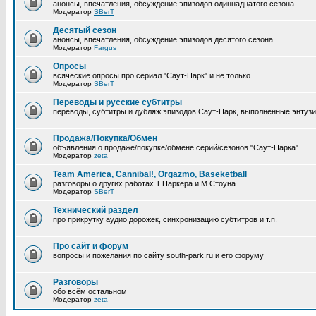
анонсы, впечатления, обсуждение эпизодов одиннадцатого сезона
Модератор
SBerT
Десятый сезон
анонсы, впечатления, обсуждение эпизодов десятого сезона
Модератор
Fargus
Опросы
всяческие опросы про сериал "Саут-Парк" и не только
Модератор
SBerT
Переводы и русские субтитры
переводы, субтитры и дубляж эпизодов Саут-Парк, выполненные энтуз
Продажа/Покупка/Обмен
объявления о продаже/покупке/обмене серий/сезонов "Саут-Парка"
Модератор
zeta
Team America, Cannibal!, Orgazmo, Baseketball
разговоры о других работах Т.Паркера и М.Стоуна
Модератор
SBerT
Технический раздел
про прикрутку аудио дорожек, синхронизацию субтитров и т.п.
Про сайт и форум
вопросы и пожелания по сайту south-park.ru и его форуму
Pазговоры
обо всём остальном
Модератор
zeta