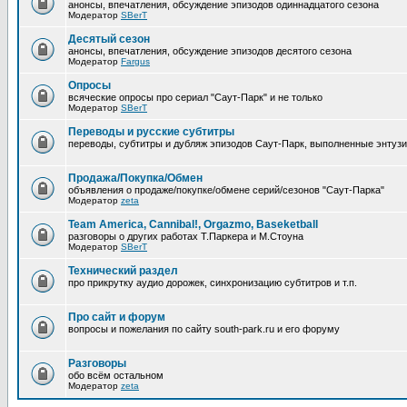
анонсы, впечатления, обсуждение эпизодов одиннадцатого сезона
Модератор
SBerT
Десятый сезон
анонсы, впечатления, обсуждение эпизодов десятого сезона
Модератор
Fargus
Опросы
всяческие опросы про сериал "Саут-Парк" и не только
Модератор
SBerT
Переводы и русские субтитры
переводы, субтитры и дубляж эпизодов Саут-Парк, выполненные энтуз
Продажа/Покупка/Обмен
объявления о продаже/покупке/обмене серий/сезонов "Саут-Парка"
Модератор
zeta
Team America, Cannibal!, Orgazmo, Baseketball
разговоры о других работах Т.Паркера и М.Стоуна
Модератор
SBerT
Технический раздел
про прикрутку аудио дорожек, синхронизацию субтитров и т.п.
Про сайт и форум
вопросы и пожелания по сайту south-park.ru и его форуму
Pазговоры
обо всём остальном
Модератор
zeta