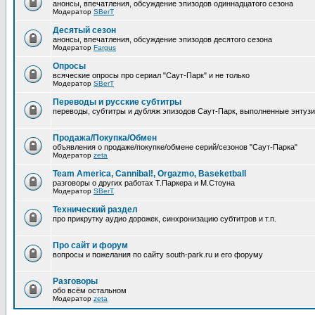
анонсы, впечатления, обсуждение эпизодов одиннадцатого сезона
Модератор
SBerT
Десятый сезон
анонсы, впечатления, обсуждение эпизодов десятого сезона
Модератор
Fargus
Опросы
всяческие опросы про сериал "Саут-Парк" и не только
Модератор
SBerT
Переводы и русские субтитры
переводы, субтитры и дубляж эпизодов Саут-Парк, выполненные энтуз
Продажа/Покупка/Обмен
объявления о продаже/покупке/обмене серий/сезонов "Саут-Парка"
Модератор
zeta
Team America, Cannibal!, Orgazmo, Baseketball
разговоры о других работах Т.Паркера и М.Стоуна
Модератор
SBerT
Технический раздел
про прикрутку аудио дорожек, синхронизацию субтитров и т.п.
Про сайт и форум
вопросы и пожелания по сайту south-park.ru и его форуму
Pазговоры
обо всём остальном
Модератор
zeta