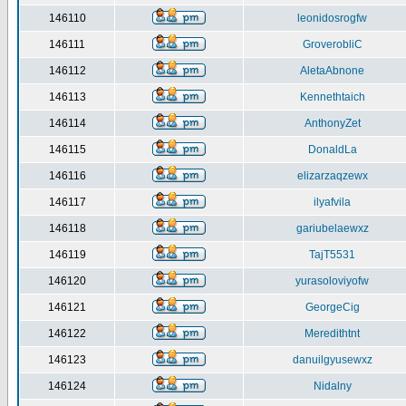
146110
leonidosrogfw
146111
GroverobliC
146112
AletaAbnone
146113
Kennethtaich
146114
AnthonyZet
146115
DonaldLa
146116
elizarzaqzewx
146117
ilyafvila
146118
gariubelaewxz
146119
TajT5531
146120
yurasoloviyofw
146121
GeorgeCig
146122
Meredithtnt
146123
danuilgyusewxz
146124
Nidalny