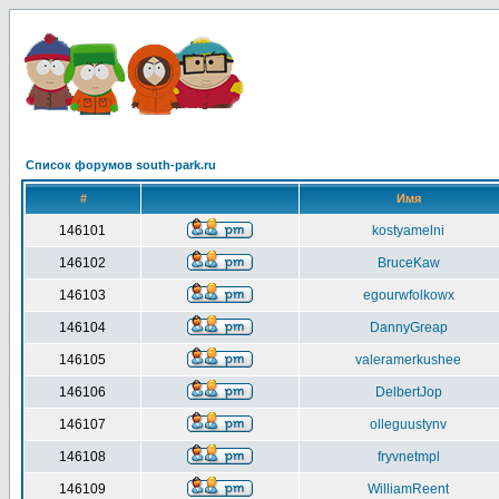
Список форумов south-park.ru
#
Имя
146101
kostyamelni
146102
BruceKaw
146103
egourwfolkowx
146104
DannyGreap
146105
valeramerkushee
146106
DelbertJop
146107
olleguustynv
146108
fryvnetmpl
146109
WilliamReent