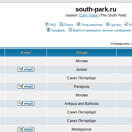
south-park.ru
сериал
"Саут-Парк"
(The South Park)
FAQ
Поиск
Пользователи
Группы
Р
Профиль
Войти и проверить личные сообщения
Упорядочить 
E-mail
Откуда
Москва
Jordan
Санкт-Петербург
Paraguay
Москва
Antigua and Barbuda
Санкт-Петербург
Санкт-Петербург
Madagascar