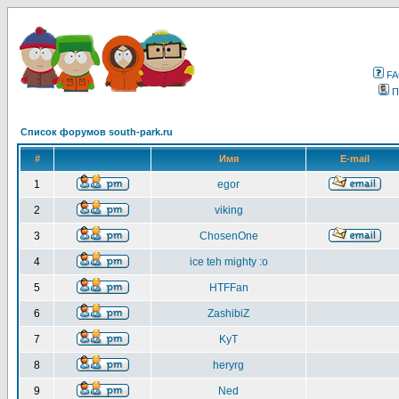
F
П
Список форумов south-park.ru
#
Имя
E-mail
1
egor
2
viking
3
ChosenOne
4
ice teh mighty :o
5
HTFFan
6
ZashibiZ
7
KyT
8
heryrg
9
Ned