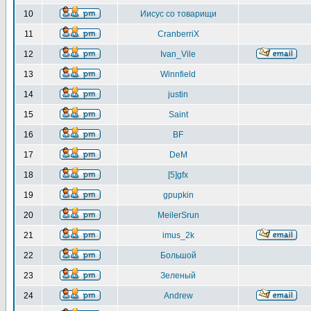
10
Иисус со товарищи
11
CranberriX
12
Ivan_Vile
13
Winnfield
14
justin
15
Saint
16
BF
17
DeM
18
[5]gfx
19
gpupkin
20
MeilerSrun
21
imus_2k
22
Большой
23
Зеленый
24
Andrew