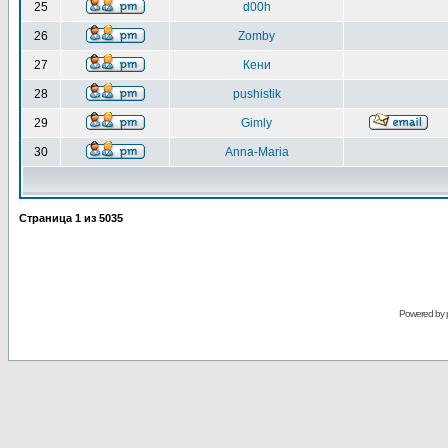
25
d00h
26
Zomby
27
Кени
28
pushistik
29
Gimly
30
Anna-Maria
Страница
1
из
5035
Powered by