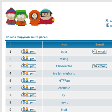
F
П
Список форумов south-park.ru
#
Имя
E-mail
1
egor
2
viking
3
ChosenOne
4
ice teh mighty :o
5
HTFFan
6
ZashibiZ
7
KyT
8
heryrg
9
Ned