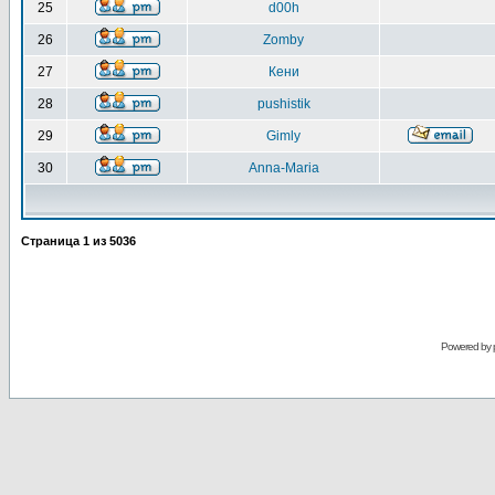
25
d00h
26
Zomby
27
Кени
28
pushistik
29
Gimly
30
Anna-Maria
Страница
1
из
5036
Powered by