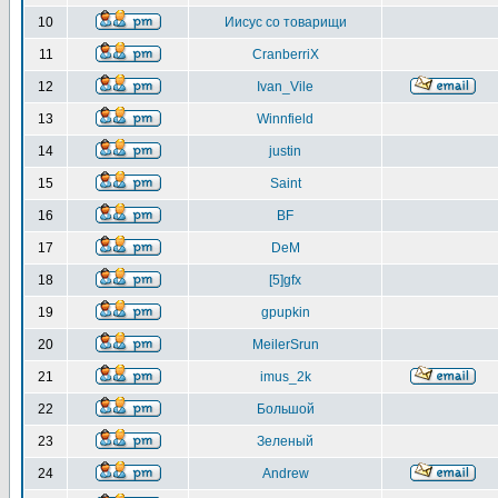
10
Иисус со товарищи
11
CranberriX
12
Ivan_Vile
13
Winnfield
14
justin
15
Saint
16
BF
17
DeM
18
[5]gfx
19
gpupkin
20
MeilerSrun
21
imus_2k
22
Большой
23
Зеленый
24
Andrew