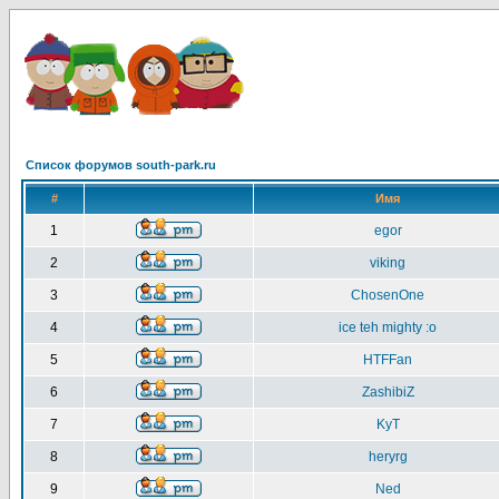
Список форумов south-park.ru
#
Имя
1
egor
2
viking
3
ChosenOne
4
ice teh mighty :o
5
HTFFan
6
ZashibiZ
7
KyT
8
heryrg
9
Ned