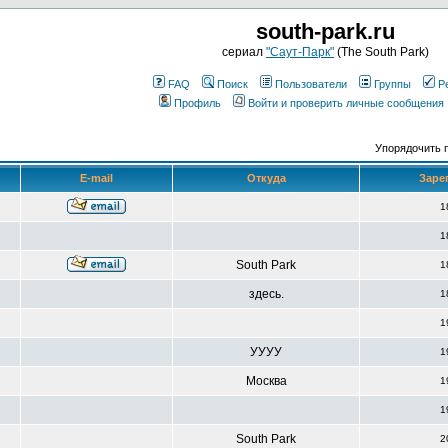
south-park.ru
сериал
"Саут-Парк"
(The South Park)
FAQ
Поиск
Пользователи
Группы
Р
Профиль
Войти и проверить личные сообщения
Упорядочить 
E-mail
Откуда
Заре
1
1
South Park
1
здесь.
1
1
УУУУ
1
Москва
1
1
South Park
2