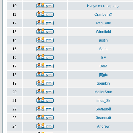
10
Иисус со товарищи
11
CranberriX
12
Ivan_Vile
13
Winnfield
14
justin
15
Saint
16
BF
17
DeM
18
[5]gfx
19
gpupkin
20
MeilerSrun
21
imus_2k
22
Большой
23
Зеленый
24
Andrew