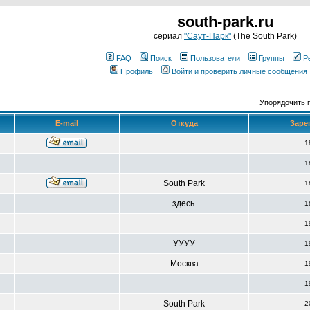
south-park.ru
сериал
"Саут-Парк"
(The South Park)
FAQ
Поиск
Пользователи
Группы
Р
Профиль
Войти и проверить личные сообщения
Упорядочить 
E-mail
Откуда
Заре
1
1
South Park
1
здесь.
1
1
УУУУ
1
Москва
1
1
South Park
2