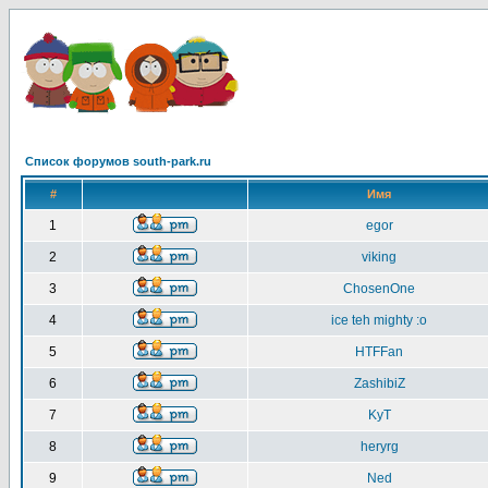
Список форумов south-park.ru
#
Имя
1
egor
2
viking
3
ChosenOne
4
ice teh mighty :o
5
HTFFan
6
ZashibiZ
7
KyT
8
heryrg
9
Ned