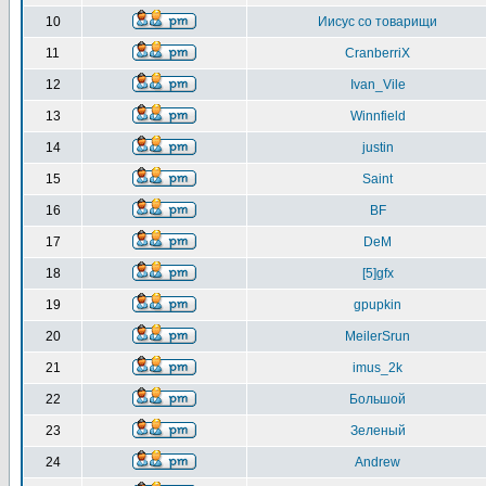
10
Иисус со товарищи
11
CranberriX
12
Ivan_Vile
13
Winnfield
14
justin
15
Saint
16
BF
17
DeM
18
[5]gfx
19
gpupkin
20
MeilerSrun
21
imus_2k
22
Большой
23
Зеленый
24
Andrew