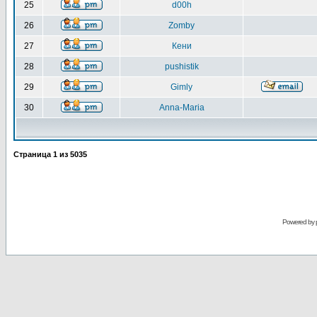
25
d00h
26
Zomby
27
Кени
28
pushistik
29
Gimly
30
Anna-Maria
Страница
1
из
5035
Powered by