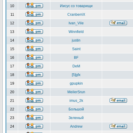
10
Иисус со товарищи
11
CranberriX
12
Ivan_Vile
13
Winnfield
14
justin
15
Saint
16
BF
17
DeM
18
[5]gfx
19
gpupkin
20
MeilerSrun
21
imus_2k
22
Большой
23
Зеленый
24
Andrew