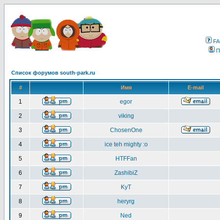
F
П
Список форумов south-park.ru
#
Имя
E-mail
1
egor
2
viking
3
ChosenOne
4
ice teh mighty :o
5
HTFFan
6
ZashibiZ
7
KyT
8
heryrg
9
Ned