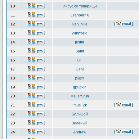
10
Иисус со товарищи
11
CranberriX
12
Ivan_Vile
13
Winnfield
14
justin
15
Saint
16
BF
17
DeM
18
[5]gfx
19
gpupkin
20
MeilerSrun
21
imus_2k
22
Большой
23
Зеленый
24
Andrew