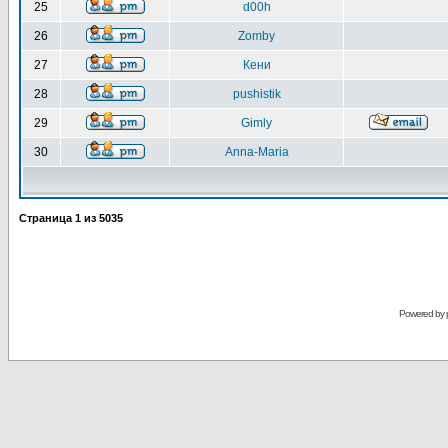
25
d00h
26
Zomby
27
Кени
28
pushistik
29
Gimly
30
Anna-Maria
Страница
1
из
5035
Powered by