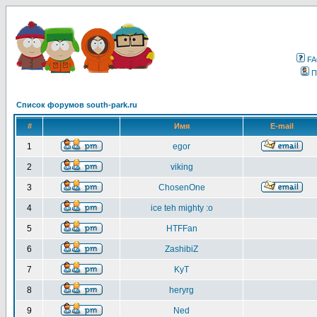
F
П
Список форумов south-park.ru
#
Имя
E-mail
1
egor
2
viking
3
ChosenOne
4
ice teh mighty :o
5
HTFFan
6
ZashibiZ
7
KyT
8
heryrg
9
Ned