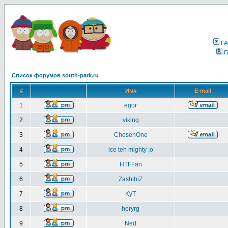
F
П
Список форумов south-park.ru
#
Имя
E-mail
1
egor
2
viking
3
ChosenOne
4
ice teh mighty :o
5
HTFFan
6
ZashibiZ
7
KyT
8
heryrg
9
Ned