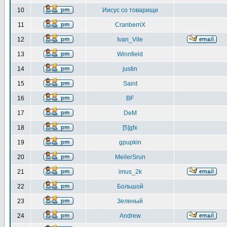
10
Иисус со товарищи
11
CranberriX
12
Ivan_Vile
13
Winnfield
14
justin
15
Saint
16
BF
17
DeM
18
[5]gfx
19
gpupkin
20
MeilerSrun
21
imus_2k
22
Большой
23
Зеленый
24
Andrew