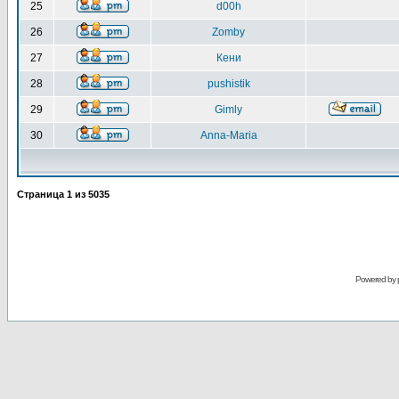
25
d00h
26
Zomby
27
Кени
28
pushistik
29
Gimly
30
Anna-Maria
Страница
1
из
5035
Powered by