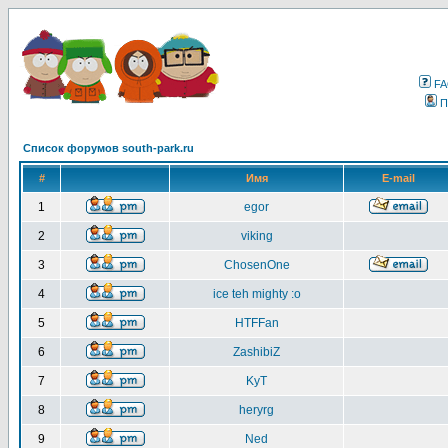
F
П
Список форумов south-park.ru
#
Имя
E-mail
1
egor
2
viking
3
ChosenOne
4
ice teh mighty :o
5
HTFFan
6
ZashibiZ
7
KyT
8
heryrg
9
Ned