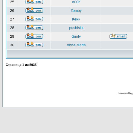
25
d00h
26
Zomby
27
Кени
28
pushistik
29
Gimly
30
Anna-Maria
Страница
1
из
5035
Powered by