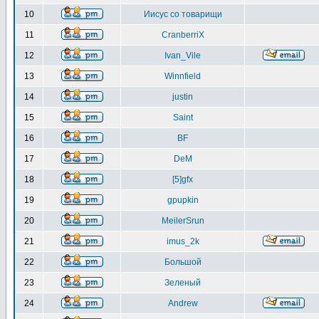
10
Иисус со товарищи
11
CranberriX
12
Ivan_Vile
13
Winnfield
14
justin
15
Saint
16
BF
17
DeM
18
[5]gfx
19
gpupkin
20
MeilerSrun
21
imus_2k
22
Большой
23
Зеленый
24
Andrew