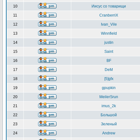
10
Иисус со товарищи
11
CranberriX
12
Ivan_Vile
13
Winnfield
14
justin
15
Saint
16
BF
17
DeM
18
[5]gfx
19
gpupkin
20
MeilerSrun
21
imus_2k
22
Большой
23
Зеленый
24
Andrew