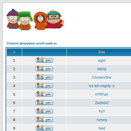
Список форумов south-park.ru
#
Имя
1
egor
2
viking
3
ChosenOne
4
ice teh mighty :o
5
HTFFan
6
ZashibiZ
7
KyT
8
heryrg
9
Ned