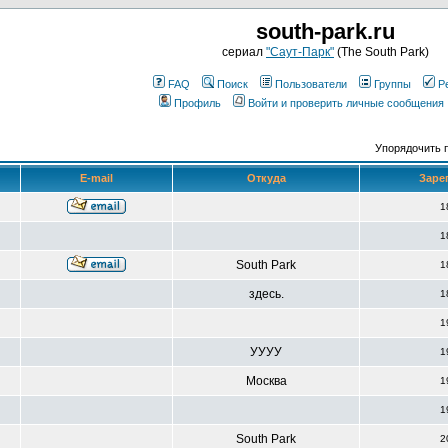
south-park.ru
сериал
"Саут-Парк"
(The South Park)
FAQ
Поиск
Пользователи
Группы
Р
Профиль
Войти и проверить личные сообщения
Упорядочить 
E-mail
Откуда
Заре
1
1
South Park
1
здесь.
1
1
УУУУ
1
Москва
1
1
South Park
2