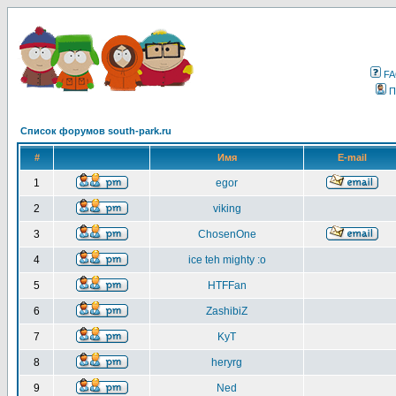
F
П
Список форумов south-park.ru
#
Имя
E-mail
1
egor
2
viking
3
ChosenOne
4
ice teh mighty :o
5
HTFFan
6
ZashibiZ
7
KyT
8
heryrg
9
Ned