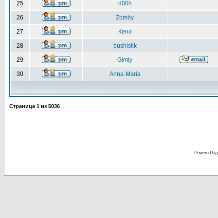
25
d00h
26
Zomby
27
Кени
28
pushistik
29
Gimly
30
Anna-Maria
Страница
1
из
5036
Powered by