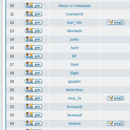
10
Иисус со товарищи
11
CranberriX
12
Ivan_Vile
13
Winnfield
14
justin
15
Saint
16
BF
17
DeM
18
[5]gfx
19
gpupkin
20
MeilerSrun
21
imus_2k
22
Большой
23
Зеленый
24
Andrew