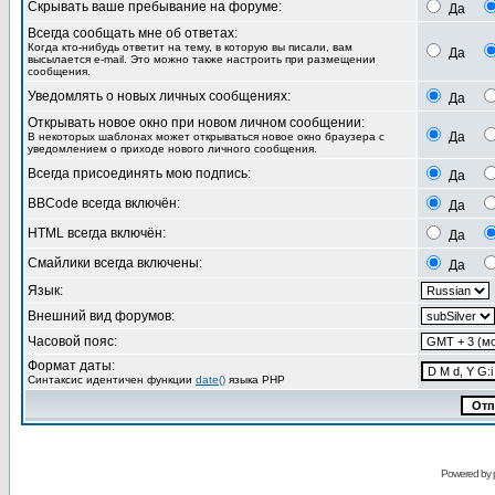
Скрывать ваше пребывание на форуме:
Да
Всегда сообщать мне об ответах:
Когда кто-нибудь ответит на тему, в которую вы писали, вам
Да
высылается e-mail. Это можно также настроить при размещении
сообщения.
Уведомлять о новых личных сообщениях:
Да
Открывать новое окно при новом личном сообщении:
Да
В некоторых шаблонах может открываться новое окно браузера с
уведомлением о приходе нового личного сообщения.
Всегда присоединять мою подпись:
Да
BBCode всегда включён:
Да
HTML всегда включён:
Да
Смайлики всегда включены:
Да
Язык:
Внешний вид форумов:
Часовой пояс:
Формат даты:
Синтаксис идентичен функции
date()
языка PHP
Powered by