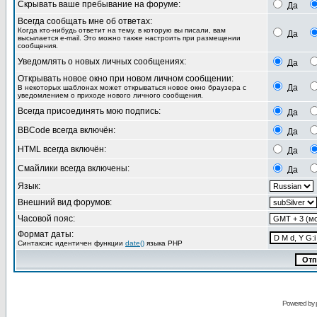
Скрывать ваше пребывание на форуме:
Да
Всегда сообщать мне об ответах:
Когда кто-нибудь ответит на тему, в которую вы писали, вам
Да
высылается e-mail. Это можно также настроить при размещении
сообщения.
Уведомлять о новых личных сообщениях:
Да
Открывать новое окно при новом личном сообщении:
Да
В некоторых шаблонах может открываться новое окно браузера с
уведомлением о приходе нового личного сообщения.
Всегда присоединять мою подпись:
Да
BBCode всегда включён:
Да
HTML всегда включён:
Да
Смайлики всегда включены:
Да
Язык:
Внешний вид форумов:
Часовой пояс:
Формат даты:
Синтаксис идентичен функции
date()
языка PHP
Powered by