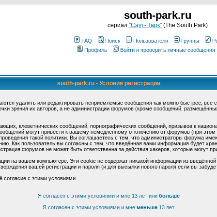
south-park.ru
сериал
"Саут-Парк"
(The South Park)
FAQ
Поиск
Пользователи
Группы
Р
Профиль
Войти и проверить личные сообщения
south-park.ru - Условия регистрации
аются удалять или редактировать неприемлемые сообщения как можно быстрее, все 
очки зрения их авторов, а не администрации форумов (кроме сообщений, размещённы
ающих, клеветнических сообщений, порнографических сообщений, призывов к национ
общений могут привести к вашему немедленному отключению от форумов (при этом ва
роведения такой политики. Вы соглашаетесь с тем, что администраторы форума имеют
ию. Как пользователь вы согласны с тем, что введённая вами информация будет хран
страция форумов не может быть ответственна за действия хакеров, которые могут при
ции на вашем компьютере. Эти cookie не содержат никакой информации из введённой
верждения вашей регистрации и пароля (и для высылки нового пароля если вы забуде
ё согласие с этими условиями.
Я согласен с этими условиями и мне 13 лет или
больше
Я согласен с этими условиями и мне
меньше
13 лет