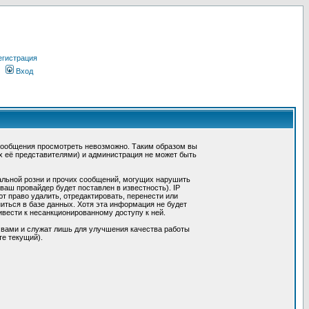
егистрация
Вход
сообщения просмотреть невозможно. Таким образом вы
х её представителями) и администрация не может быть
альной розни и прочих сообщений, могущих нарушить
ш провайдер будет поставлен в известность). IP
 право удалить, отредактировать, перенести или
иться в базе данных. Хотя эта информация не будет
вести к несанкционированному доступу к ней.
 вами и служат лишь для улучшения качества работы
те текущий).