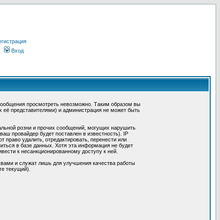
егистрация
Вход
сообщения просмотреть невозможно. Таким образом вы
х её представителями) и администрация не может быть
альной розни и прочих сообщений, могущих нарушить
ш провайдер будет поставлен в известность). IP
 право удалить, отредактировать, перенести или
иться в базе данных. Хотя эта информация не будет
вести к несанкционированному доступу к ней.
 вами и служат лишь для улучшения качества работы
те текущий).