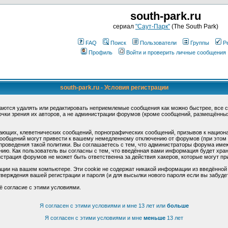
south-park.ru
сериал
"Саут-Парк"
(The South Park)
FAQ
Поиск
Пользователи
Группы
Р
Профиль
Войти и проверить личные сообщения
south-park.ru - Условия регистрации
аются удалять или редактировать неприемлемые сообщения как можно быстрее, все 
очки зрения их авторов, а не администрации форумов (кроме сообщений, размещённы
ающих, клеветнических сообщений, порнографических сообщений, призывов к национ
общений могут привести к вашему немедленному отключению от форумов (при этом ва
роведения такой политики. Вы соглашаетесь с тем, что администраторы форума имеют
ию. Как пользователь вы согласны с тем, что введённая вами информация будет хран
страция форумов не может быть ответственна за действия хакеров, которые могут при
ции на вашем компьютере. Эти cookie не содержат никакой информации из введённой
верждения вашей регистрации и пароля (и для высылки нового пароля если вы забуде
ё согласие с этими условиями.
Я согласен с этими условиями и мне 13 лет или
больше
Я согласен с этими условиями и мне
меньше
13 лет