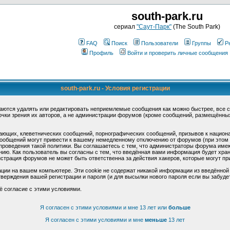
south-park.ru
сериал
"Саут-Парк"
(The South Park)
FAQ
Поиск
Пользователи
Группы
Р
Профиль
Войти и проверить личные сообщения
south-park.ru - Условия регистрации
аются удалять или редактировать неприемлемые сообщения как можно быстрее, все 
очки зрения их авторов, а не администрации форумов (кроме сообщений, размещённы
ающих, клеветнических сообщений, порнографических сообщений, призывов к национ
общений могут привести к вашему немедленному отключению от форумов (при этом ва
роведения такой политики. Вы соглашаетесь с тем, что администраторы форума имеют
ию. Как пользователь вы согласны с тем, что введённая вами информация будет хран
страция форумов не может быть ответственна за действия хакеров, которые могут при
ции на вашем компьютере. Эти cookie не содержат никакой информации из введённой
верждения вашей регистрации и пароля (и для высылки нового пароля если вы забуде
ё согласие с этими условиями.
Я согласен с этими условиями и мне 13 лет или
больше
Я согласен с этими условиями и мне
меньше
13 лет