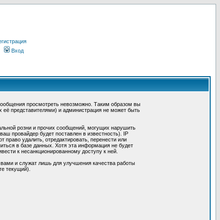
егистрация
Вход
сообщения просмотреть невозможно. Таким образом вы
х её представителями) и администрация не может быть
альной розни и прочих сообщений, могущих нарушить
ш провайдер будет поставлен в известность). IP
 право удалить, отредактировать, перенести или
иться в базе данных. Хотя эта информация не будет
вести к несанкционированному доступу к ней.
 вами и служат лишь для улучшения качества работы
те текущий).