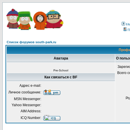
F
П
Список форумов south-park.ru
Профи
Аватара
О польз
Зареги
Pre-School
Всего 
Как связаться с BF
Адрес e-mail:
Личное сообщение:
Ро
MSN Messenger:
Yahoo Messenger:
AIM Address:
ICQ Number: