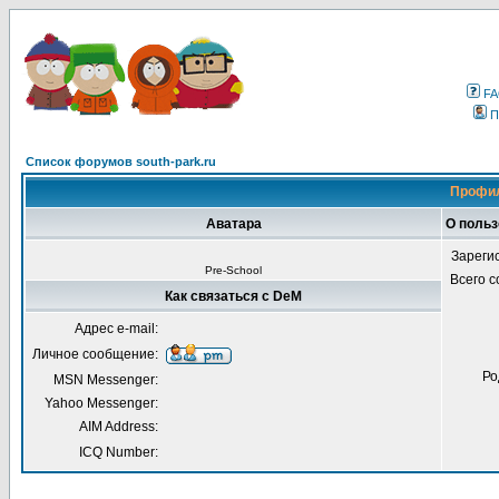
F
П
Список форумов south-park.ru
Профил
Аватара
О поль
Зареги
Pre-School
Всего 
Как связаться с DeM
Адрес e-mail:
Личное сообщение:
Ро
MSN Messenger:
Yahoo Messenger:
AIM Address:
ICQ Number: