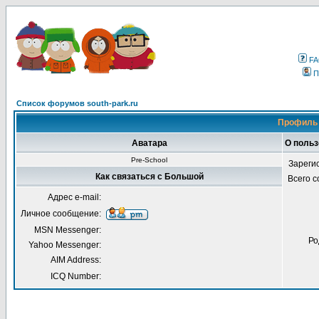
F
П
Список форумов south-park.ru
Профиль 
Аватара
О поль
Pre-School
Зареги
Как связаться с Большой
Всего 
Адрес e-mail:
Личное сообщение:
MSN Messenger:
Ро
Yahoo Messenger:
AIM Address:
ICQ Number: