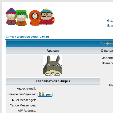
F
П
Список форумов south-park.ru
Профиль
Аватара
О польз
Зареги
Всего 
Starvin' Marvin
Как связаться с Jurpils
Ро
Адрес e-mail:
Личное сообщение:
MSN Messenger:
Yahoo Messenger:
AIM Address: