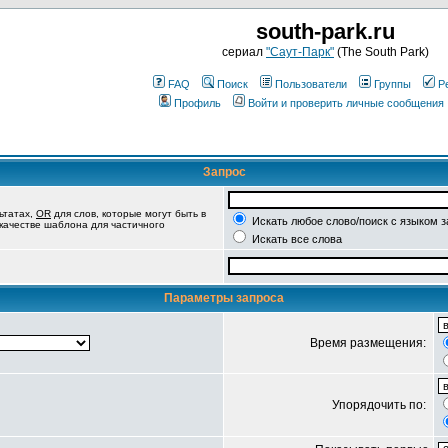
south-park.ru
сериал
"Саут-Парк"
(The South Park)
FAQ
Поиск
Пользователи
Группы
Р
Профиль
Войти и проверить личные сообщения
Запрос
ьтатах,
OR
для слов, которые могут быть в
Искать любое слово/поиск с языком 
 качестве шаблона для частичного
Искать все слова
Параметры запроса
Время размещения:
Упорядочить по: