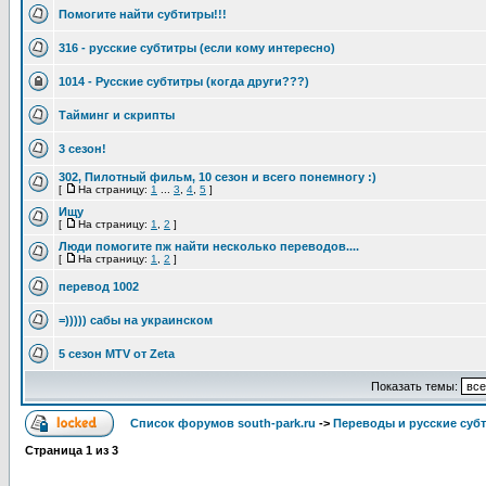
Помогите найти субтитры!!!
316 - русские субтитры (если кому интересно)
1014 - Русские субтитры (когда други???)
Тайминг и скрипты
3 сезон!
302, Пилотный фильм, 10 сезон и всего понемногу :)
[
На страницу:
1
...
3
,
4
,
5
]
Ищу
[
На страницу:
1
,
2
]
Люди помогите пж найти несколько переводов....
[
На страницу:
1
,
2
]
перевод 1002
=))))) сабы на украинском
5 сезон MTV от Zeta
Показать темы:
Список форумов south-park.ru
->
Переводы и русские суб
Страница
1
из
3