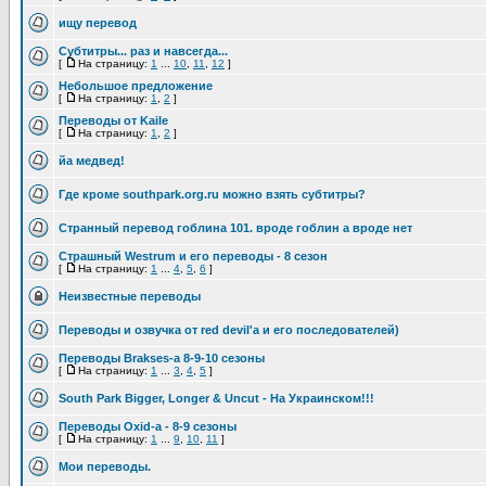
ищу перевод
Субтитры... раз и навсегда...
[
На страницу:
1
...
10
,
11
,
12
]
Небольшое предложение
[
На страницу:
1
,
2
]
Переводы от Kaile
[
На страницу:
1
,
2
]
йа медвед!
Где кроме southpark.org.ru можно взять субтитры?
Странный перевод гоблина 101. вроде гоблин а вроде нет
Страшный Westrum и его переводы - 8 сезон
[
На страницу:
1
...
4
,
5
,
6
]
Неизвестные переводы
Переводы и озвучка от red devil'a и его последователей)
Переводы Brakses-a 8-9-10 сезоны
[
На страницу:
1
...
3
,
4
,
5
]
South Park Bigger, Longer & Uncut - На Украинском!!!
Переводы Oxid-a - 8-9 сезоны
[
На страницу:
1
...
9
,
10
,
11
]
Мои переводы.