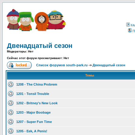
F
П
Двенадцатый сезон
Модераторы: Нет
Сейчас этот форум просматривают: Нет
Список форумов south-park.ru
->
Двенадцатый сезон
Темы
1208 - The China Probrem
1201 - Tonsil Trouble
1202 - Britney's New Look
1203 - Major Boobage
1207 - Super Fun Time
1205 - Eek, A Penis!