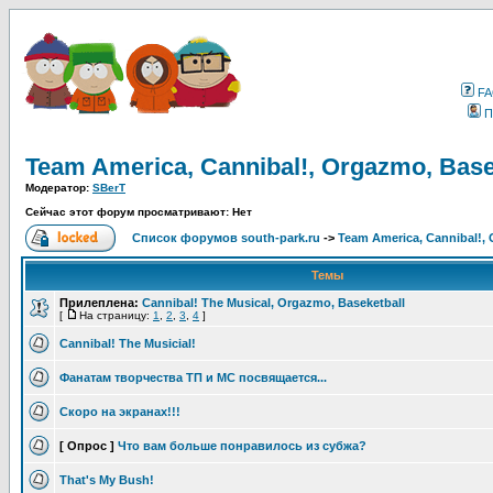
F
П
Team America, Cannibal!, Orgazmo, Base
Модератор:
SBerT
Сейчас этот форум просматривают: Нет
Список форумов south-park.ru
->
Team America, Cannibal!, 
Темы
Прилеплена:
Cannibal! The Musical, Orgazmo, Baseketball
[
На страницу:
1
,
2
,
3
,
4
]
Cannibal! The Musicial!
Фанатам творчества ТП и МС посвящается...
Скоро на экранах!!!
[ Опрос ]
Что вам больше понравилось из субжа?
That's My Bush!