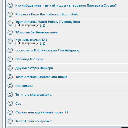
Кто нибудь знает где найти другие творения Паркера и Стоуна?
Princess - From the makers of South Park
Team America. World Police. (Tycoon, Rus)
[
На страницу:
1
,
2
]
TA могла бы быть веселее
Кто нить скачал TA?
[
На страницу:
1
,
2
]
посмотел я Гоблиновский Тим Америка
Перевод Гоблина
Друзья-актёры Паркера
Team America: Unrated and uncut
понеслась!
Тот что с sharereactor'а
Cut
Сериал или единичный проект??
Team America и прочее