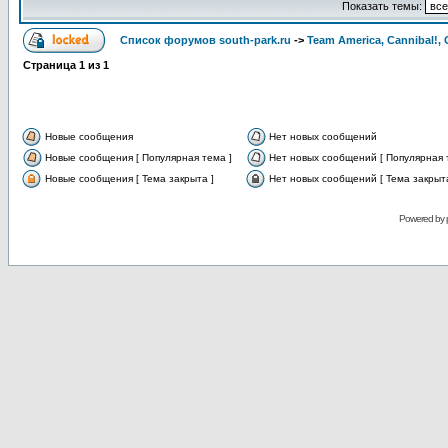
Показать темы:
Список форумов south-park.ru
->
Team America, Cannibal!, 
Страница
1
из
1
Новые сообщения
Нет новых сообщений
Новые сообщения [ Популярная тема ]
Нет новых сообщений [ Популярная 
Новые сообщения [ Тема закрыта ]
Нет новых сообщений [ Тема закрыта
Powered by