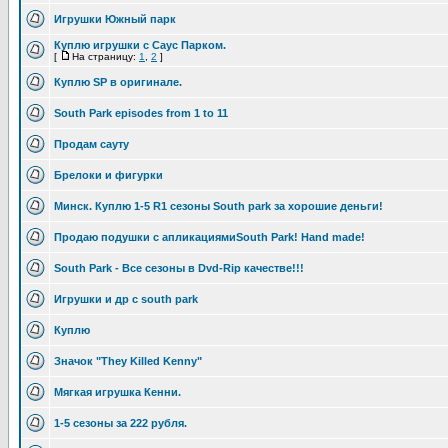
Игрушки Южный парк
Куплю игрушки с Саус Парком.
[
На страницу:
1
,
2
]
Куплю SP в оригинале.
South Park episodes from 1 to 11
Продам сауту
Брелоки и фигурки
Минск. Куплю 1-5 R1 сезоны South park за хорошие деньги!
Продаю подушки с апликациямиSouth Park! Hand made!
South Park - Все сезоны в Dvd-Rip качестве!!!
Игрушки и др с south park
Куплю
Значок "They Killed Kenny"
Мягкая игрушка Кенни.
1-5 сезоны за 222 рубля.