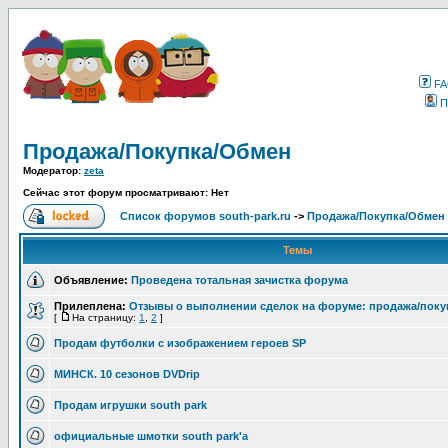
F
П
Продажа/Покупка/Обмен
Модератор:
zeta
Сейчас этот форум просматривают: Нет
Список форумов south-park.ru
->
Продажа/Покупка/Обмен
Темы
Объявление:
Проведена тотальная зачистка форума
Прилеплена:
Отзывы о выполнении сделок на форуме: продажа/поку
[
На страницу:
1
,
2
]
Продам футболки с изображением героев SP
МИНСК. 10 сезонов DVDrip
Продам игрушки south park
официальные шмотки south park'a