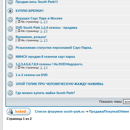
Продаю весь South Park!!!
КУПЛЮ БРЕЛКИ!!
Игрушки Саус Парк в Москве
[
На страницу:
1
,
2
]
DVD South Park 1,2,4 сезоны - продажа
[
На страницу:
1
,
2
]
Внимание, розыск!
[
На страницу:
1
,
2
]
Розыскиваю статуэтки персонажей Саус-Парка.
МИНСК продаю 8 сезонов саут парка
1,2,3,4,5,6,7,8,9 сезоны ! На DVD!Недорого.
[
На страницу:
1
,
2
]
1 и 2 сезоны на DVD
ЗЛОЙ ТОПИК ПРО ЧЕЛОВЕЧЕСКУЮ ЖАЖДУ НАЖИВЫ.
Где можно купить майки South Park?
Показать темы:
Список форумов south-park.ru
->
Продажа/Покупка/Обмен
Страница
1
из
2