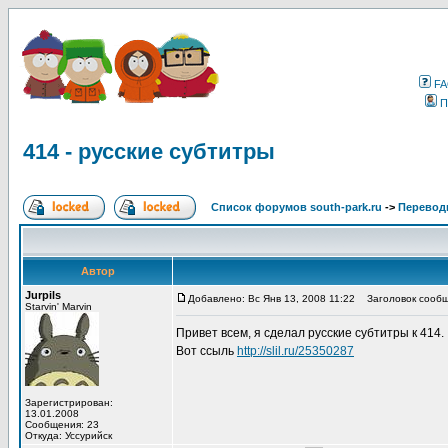
F
П
414 - русские субтитры
Список форумов south-park.ru
->
Перевод
Автор
Jurpils
Добавлено: Вс Янв 13, 2008 11:22
Заголовок сообще
Starvin' Marvin
Привет всем, я сделал русские субтитры к 414.
Вот ссыль
http://slil.ru/25350287
Зарегистрирован:
13.01.2008
Сообщения: 23
Откуда: Уссурийск