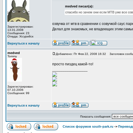
medved писал(а):
спасибо но зачем они если МТВ уже все оз
озвучка от мтв в сравнении с озвучкой саус па
Зарегистрирован:
Делал для знакомых, не владеющих этим самым 
13.01.2008
Сообщения: 23
Откуда: Уссурийск
Вернуться к началу
medved
Добавлено: Пт Фев 22, 2008 16:32
Заголовок сооб
Tommy
просто пиздец какой-то!
_________________
Зарегистрирован:
07.10.2006
Сообщения: 99
Вернуться к началу
Показать сообщения:
Список форумов south-park.ru
->
Перевод