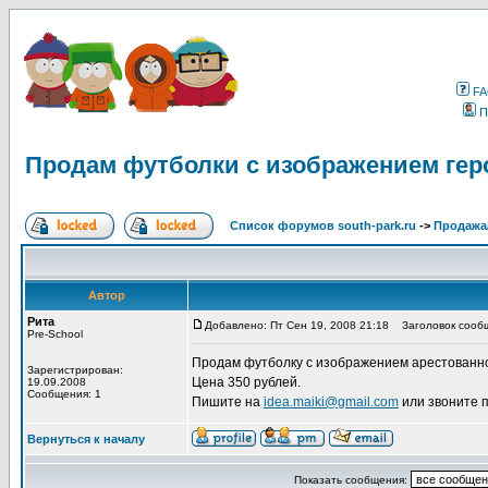
F
П
Продам футболки с изображением гер
Список форумов south-park.ru
->
Продажа
Автор
Рита
Добавлено: Пт Сен 19, 2008 21:18
Заголовок сообщ
Pre-School
Продам футболку с изображением арестованног
Зарегистрирован:
Цена 350 рублей.
19.09.2008
Сообщения: 1
Пишите на
idea.maiki@gmail.com
или звоните п
Вернуться к началу
Показать сообщения: