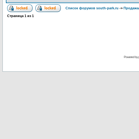
Список форумов south-park.ru
->
Продажа
Страница
1
из
1
Powered by