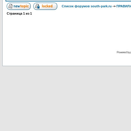
Список форумов south-park.ru
->
ПРАВИЛ
Страница
1
из
1
Powered by