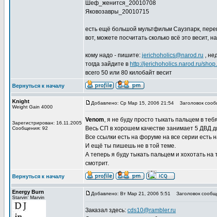
Шеф_женится_20010708
Яковозавры_20010715
есть ещё большой мультфильм Саузпарк, перев
вот, можете посчитать сколько всё это весит, на
кому надо - пишите:
jerichoholics@narod.ru
, не
тогда зайдите в
http://jerichoholics.narod.ru/shop
всего 50 или 80 килобайт весит
Вернуться к началу
Knight
Добавлено: Ср Мар 15, 2006 21:54
Заголовок сооб
Weight Gain 4000
Venom
, я не буду просто тыкать пальцем в теб
Зарегистрирован: 16.11.2005
Весь СП в хорошем качестве занимает 5 ДВД д
Сообщения: 92
Все ссылки есть на форуме на все серии есть 
И ещё ты пишешь не в той теме.
А теперь я буду тыкать пальцем и хохотать на т
смотрит.
Вернуться к началу
Energy Burn
Добавлено: Вт Мар 21, 2006 5:51
Заголовок сообщ
Starvin' Marvin
Заказал здесь:
cds10@rambler.ru