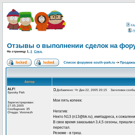
F
П
Отзывы о выполнении сделок на фору
На страницу
1
,
2
След.
Список форумов south-park.ru
->
Продажа
Автор
ALF!
Добавлено: Чт Дек 22, 2005 20:15
Заголовок сообще
Spooky Fish
Мои пять копеек:
Зарегистрирован:
27.05.2005
Сообщения: 35
Негатив:
Откуда: Voronezh
Некто N13 (n13@bk.ru), имя\адреса, к сожалени
В свое время заказывал 3,4,5 сезоны, пришли
перестал.
Резюме - в треш.