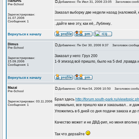
Палычъ
Добавлено: Пн Июл 31, 2006 23:05
Заголовок сообщ
Pre-School
Заказал выборку две недели назад (наложкой, к 
Зарегистрирован:
_________________
31.07.2006
Сообщения: 1
..дайте мне эту, как её,..Лубянку..
Вернуться к началу
Dimus
Добавлено: Пн Окт 30, 2006 9:37
Заголовок сообще
Pre-School
Заказал у него: Груз 200
Зарегистрирован:
1-9 эпизод всё пришло, было на 5 dvd ,правд
15.09.2006
Сообщения: 1
Вернуться к началу
Mazai
Добавлено: Сб Ноя 04, 2006 10:50
Заголовок сооб
Pre-School
Брал здесь
http://forum.south-park.ru/viewtopic.
Зарегистрирован: 03.11.2006
нормально, все пришло как и заказывал... и да
Сообщения: 1
Уложились в 6 дней со дня подачи заказа и до
Качество может и не ДВД-рип, но меня вполне 
Так что дерзайте