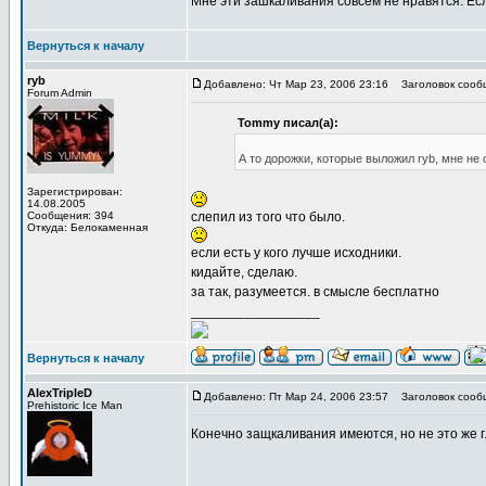
Мне эти зашкаливания совсем не нравятся. Если
Вернуться к началу
ryb
Добавлено: Чт Мар 23, 2006 23:16
Заголовок сооб
Forum Admin
Tommy писал(а):
А то дорожки, которые выложил ryb, мне не 
Зарегистрирован:
14.08.2005
Сообщения: 394
слепил из того что было.
Откуда: Белокаменная
если есть у кого лучше исходники.
кидайте, сделаю.
за так, разумеется. в смысле бесплатно
_________________
Вернуться к началу
AlexTripleD
Добавлено: Пт Мар 24, 2006 23:57
Заголовок сооб
Prehistoric Ice Man
Конечно защкаливания имеются, но не это же г