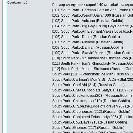
Сообщения: 2
Размер следующих серий 140 мегабайт каждая
[101] South.Park.-.Cartman.Gets.an.Anal.Probe (R
[102] South.Park.-.Weight.Gain.4000 (Russian.Gob
[103] South.Park.-.Volcano (Russian.Goblin)
[104] South.Park.-.Big.Gay.Al's.Big.Gay.Boatride (
[105] South.Park.-.An.Elephant.Makes.Love.to.a.P
[106] South.Park.-.Death (Russian.Goblin)
[107] South.Park.-.Pinkeye (Russian.Goblin)
[108] South.Park.-.Damian (Russian.Goblin)
[109] South.Park.-.Starvin'.Marvin (Russian.Goblin
[110] South.Park.-.Mr.Hankey,.the.Cristmas.Poo (
[111] South Park - Tom's.Rhinoplasty (Russian.Gob
[112] South Park - Mecha-Streisand (Russian Gobl
South.Park.(218).-.Prehistoric.Ice.Man.(Russian.G
South.Park.-.Cartman's.Mom's.Still.A.Dirty.Slut.(2
South.Park.-.Chef.Aid.(214).(Russian.Goblin)
South.Park.-.Chef's.Chocolate.Salty.Balls.(209).(
South.Park.-.Chickenlover.(203).(Russian.Goblin)
South.Park.-.Chickenpox.(210).(Russian.Goblin)
South.Park.-.City.on.the.Edge.of.Forever.(207).(R
South.Park.-.Clubhouses.(212).(Russian.Goblin)
South.Park.-.Conjoined.Fetus.Lady.(205).(Russian
South.Park.-.Cow.Days.(213).(Russian.Goblin)
South.Park.-.Gnomes.(217).(Russian.Goblin)