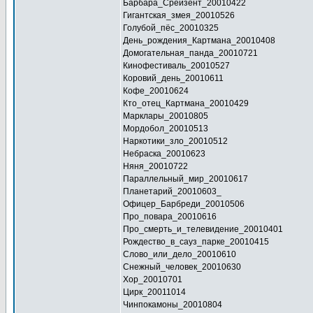
Барбара_Срейзент_20010422
Гигантская_змея_20010526
Голубой_пёс_20010325
День_рождения_Картмана_20010408
Домогательная_панда_20010721
Кинофестиваль_20010527
Коровий_день_20010611
Кофе_20010624
Кто_отец_Картмана_20010429
Марклары_20010805
Мордобол_20010513
Наркотики_зло_20010512
Небраска_20010623
Няня_20010722
Параллельный_мир_20010617
Планетарий_20010603_
Офицер_Барбреди_20010506
Про_повара_20010616
Про_смерть_и_телевидение_20010401
Рождество_в_сауз_парке_20010415
Слово_или_дело_20010610
Снежный_человек_20010630
Хор_20010701
Цирк_20011014
Чинпокамоны_20010804