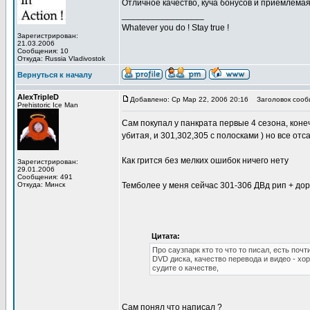
Отличное качество, куча бонусов и приемлемая
_________________
Whatever you do ! Stay true !
Зарегистрирован:
21.03.2006
Сообщения: 10
Откуда: Russia Vladivostok
Вернуться к началу
AlexTripleD
Добавлено: Ср Мар 22, 2006 20:16
Заголовок сооб
Prehistoric Ice Man
Сам покупал у панкрата первые 4 сезона, конеч
убитая, и 301,302,305 с полосками ) но все отса
Как грится без мелких ошибок ничего нету
Зарегистрирован:
29.01.2006
Сообщения: 491
Откуда: Минск
Темболее у меня сейчас 301-306 ДВд рип + до
Цитата:
Про саузпарк кто то что то писал, есть почт
DVD диска, качество перевода и видео - хор
судите о качестве,
Сам понял что написал ?