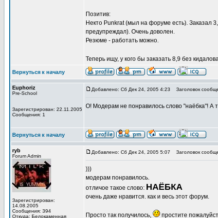
Позитив:
Некто Punkrat (мыл на форуме есть). Заказал 3
предупреждал). Очень доволен.
Резюме - работать можно.
Теперь ищу, у кого бы заказать 8,9 без кидало
Вернуться к началу
Euphoriz
Добавлено: Сб Дек 24, 2005 4:23
Заголовок сообще
Pre-School
О! Модерам не понравилось слово "наёбка"! А т
Зарегистрирован: 22.11.2005
Сообщения: 1
Вернуться к началу
ryb
Добавлено: Сб Дек 24, 2005 5:07
Заголовок сообще
Forum Admin
)))
модерам понравилось.
НАЁБКА
отличое такое слово:
очень даже нравится. как и весь этот форум.
Зарегистрирован:
14.08.2005
Сообщения: 394
Просто так получилось,
простите пожалуйс
Откуда: Белокаменная