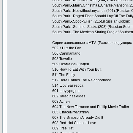
South.Park.-.Ike's.Wee.Wee.(204).(Russian.Goblin
South.Park.-.Marry.Christmas,.Charlie.Manson!.(2
South.Park.-.Not.without.my.anus.(201).(Russian.
South.Park.-.Rogert.Ebert.Should.Lay.Off.The.Fatt
South.Park.-.Spooky.Fish.(215).(Russian.Goblin)
South.Park.-.Summer.Sucks.(208).(Russian.Gobli
South.Park.-.The.Mexican.Staring.Frog.of.Souther
Серии записанные с MTV: (Размер следующих 
502 It Hits the Fan
506 Cartmanland
508 Towelie
509 Осама бен Ладен
510 How To Eat With Your Butt
511 The Entity
512 Here Comes The Neighborhood
514 Шоу Баттерса
601 Шоу уродов
602 Jared has Aides
603 Аспен
604 The New Terrance and Phillip Movie Trailer
605 Спасем телятину
607 The Simpson Already Did It
608 Red-Hot Catholic Love
609 Free Hat