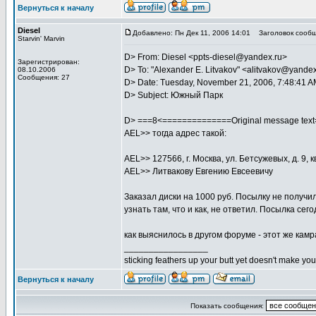
Вернуться к началу
Diesel
Добавлено: Пн Дек 11, 2006 14:01
Заголовок сообщ
Starvin' Marvin
D> From: Diesel <ppts-diesel@yandex.ru>
Зарегистрирован:
D> To: "Alexander E. Litvakov" <alitvakov@yande
08.10.2006
Сообщения: 27
D> Date: Tuesday, November 21, 2006, 7:48:41 
D> Subject: Южный Парк
D> ===8<==============Original message tex
AEL>> тогда адрес такой:
AEL>> 127566, г. Москва, ул. Бетсужевых, д. 9, к
AEL>> Литвакову Евгению Евсеевичу
Заказал диски на 1000 руб. Посылку не получи
узнать там, что и как, не ответил. Посылка сег
как выяснилось в другом форуме - этот же камра
_________________
sticking feathers up your butt yet doesn't make yo
Вернуться к началу
Показать сообщения: