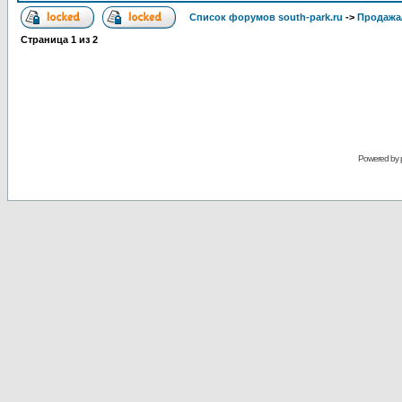
Список форумов south-park.ru
->
Продажа
Страница
1
из
2
Powered by