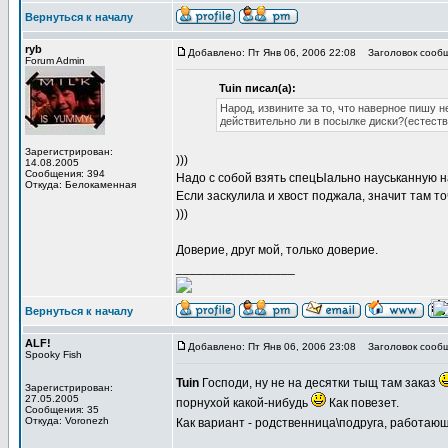
Вернуться к началу
ryb
Добавлено: Пт Янв 06, 2006 22:08
Заголовок сообщ
Forum Admin
Tuin писал(а):
Народ, извините за то, что наверное пишу н
действительно ли в посылке диски?(естестве
Зарегистрирован:
)))
14.08.2005
Сообщения: 394
Надо с собой взять спецЫально науськанную н
Откуда: Белокаменная
Если заскулила и хвост поджала, значит там т
)))
Доверие, друг мой, только доверие.
_________________
Вернуться к началу
ALF!
Добавлено: Пт Янв 06, 2006 23:08
Заголовок сообщ
Spooky Fish
Tuin
Господи, ну не на десятки тыщ там заказ
Зарегистрирован:
27.05.2005
порнухой какой-нибудь
Как повезет.
Сообщения: 35
Откуда: Voronezh
Как вариант - родственница\подруга, работаю