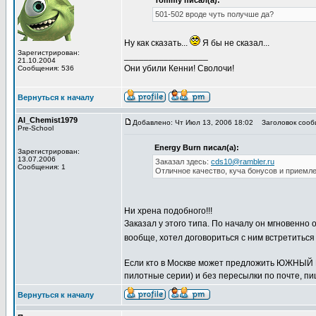
Tommy писал(а):
501-502 вроде чуть получше да?
Ну как сказать...
Я бы не сказал...
Зарегистрирован:
_________________
21.10.2004
Они убили Кенни! Сволочи!
Сообщения: 536
Вернуться к началу
Al_Chemist1979
Добавлено: Чт Июл 13, 2006 18:02
Заголовок сооб
Pre-School
Energy Burn писал(а):
Зарегистрирован:
13.07.2006
Заказал здесь:
cds10@rambler.ru
Сообщения: 1
Отличное качество, куча бонусов и приемл
Ни хрена подобного!!!
Заказал у этого типа. По началу он мгновенно 
вообще, хотел договориться с ним встретиться
Если кто в Москве может предложить ЮЖНЫЙ ПАР
пилотные серии) и без пересылки по почте, пи
Вернуться к началу