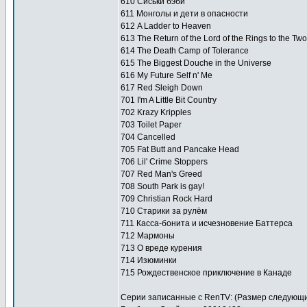
610 Сиськи бэби
611 Монголы и дети в опасности
612 A Ladder to Heaven
613 The Return of the Lord of the Rings to the Tw
614 The Death Camp of Tolerance
615 The Biggest Douche in the Universe
616 My Future Self n' Me
617 Red Sleigh Down
701 I'm A Little Bit Country
702 Krazy Kripples
703 Toilet Paper
704 Cancelled
705 Fat Butt and Pancake Head
706 Lil' Crime Stoppers
707 Red Man's Greed
708 South Park is gay!
709 Christian Rock Hard
710 Старики за рулём
711 Касса-бонита и исчезновение Баттерса
712 Мармоны
713 О вреде курения
714 Изюминки
715 Рождественское приключение в Канаде
Серии записанные с RenTV: (Размер следующи