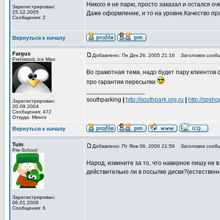
Никого я не парю, просто заказал и остался о
Зарегистрирован:
25.12.2005
Даже оформление, и то на уровне.Качество пр
Сообщения: 2
Вернуться к началу
Fargus
Добавлено: Пн Дек 26, 2005 21:16
Заголовок сообщ
Prehistoric Ice Man
Во грамотная тема, надо будет пару клиентов 
про гарантии пересылки
_________________
southparking
|
http://southpark.org.ru
|
http://spsho
Зарегистрирован:
20.09.2004
Сообщения: 472
Откуда: Минск
Вернуться к началу
Tuin
Добавлено: Пт Янв 06, 2006 21:59
Заголовок сообщ
Pre-School
Народ, извините за то, что наверное пишу не в
действительно ли в посылке диски?(естественно
Зарегистрирован:
06.01.2006
Сообщения: 6