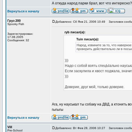
А откуда народ парки брал, вот что интересно?
Вернуться к началу
Груз 200
Добавлено: Сб Янв 21, 2006 10:49
Заголовок сооб
Spooky Fish
ryb писал(а):
Зарегистрирован:
17.08.2005
Tuin писал(а):
Сообщения: 32
Народ, извините за то, что наверное
проверить действительно ли в посыл
)))
Надо с собой взять спецЫально науськ
Если заскулила и хвост поджала, значи
)))
Доверие, друг мой, только доверие.
Ага, ну науськал ты собаку на ДВД, а ктонить в
гыгыгы
Вернуться к началу
Vill
Добавлено: Вт Фев 28, 2006 10:27
Заголовок сооб
Pre-School